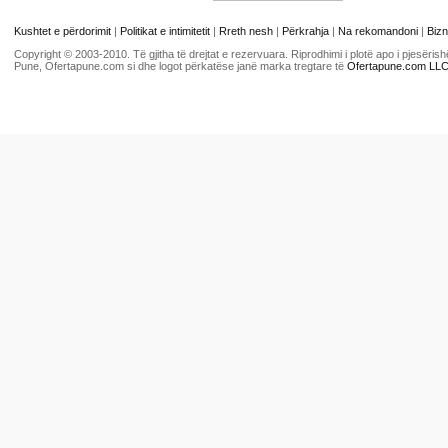
Kushtet e përdorimit
|
Politikat e intimitetit
|
Rreth nesh
|
Përkrahja
|
Na rekomandoni
|
Bizn
Copyright © 2003-2010. Të gjitha të drejtat e rezervuara. Riprodhimi i plotë apo i pjesër
Pune, Ofertapune.com si dhe logot përkatëse janë marka tregtare të
Ofertapune.com LL