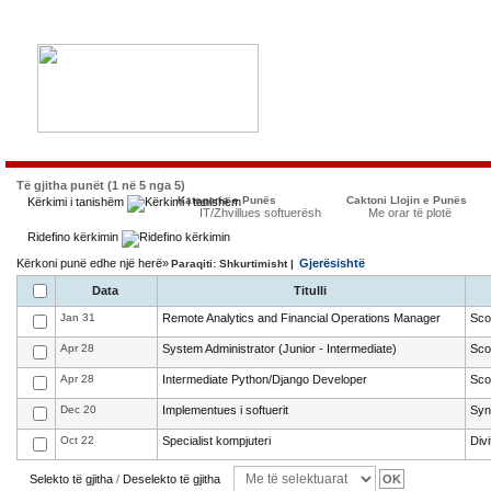
Të gjitha punët (1 në 5 nga 5)
Kategoria e Punës
Caktoni Llojin e Punës
Kërkimi i tanishëm
IT/Zhvillues softuerësh
Me orar të plotë
Ridefino kërkimin
Kërkoni punë edhe një herë»
Gjerësishtë
Paraqiti: Shkurtimisht |
Data
Titulli
Jan 31
Remote Analytics and Financial Operations Manager
Sco
Apr 28
System Administrator (Junior - Intermediate)
Sco
Apr 28
Intermediate Python/Django Developer
Sco
Dec 20
Implementues i softuerit
Syn
Oct 22
Specialist kompjuteri
Div
Selekto të gjitha
/
Deselekto të gjitha