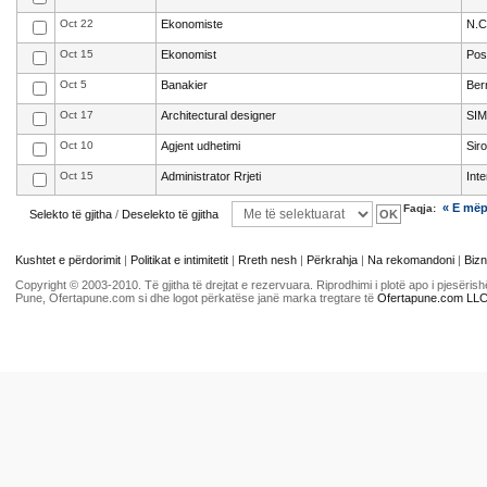
Oct 22
Ekonomiste
N.C
Oct 15
Ekonomist
Pos
Oct 5
Banakier
Ber
Oct 17
Architectural designer
SIM
Oct 10
Agjent udhetimi
Sir
Oct 15
Administrator Rrjeti
Int
« E më
Faqja:
Selekto të gjitha
/
Deselekto të gjitha
Kushtet e përdorimit
|
Politikat e intimitetit
|
Rreth nesh
|
Përkrahja
|
Na rekomandoni
|
Bizn
Copyright © 2003-2010. Të gjitha të drejtat e rezervuara. Riprodhimi i plotë apo i pjesër
Pune, Ofertapune.com si dhe logot përkatëse janë marka tregtare të
Ofertapune.com LL