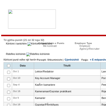
Të gjitha punët (21 në 32 nga 32)
Caktoni Llojin e Punës
Employer Type
Kërkimi i tanishëm
Me kontratë
Employer
Agency/Recruiter
Ridefino kërkimin
Kërkoni punë edhe një herë»
Gjerësishtë
« E mëparsh
Paraqiti: Shkurtimisht |
Faqja:
Data
Titulli
Oct 1
Lektor/Redaktor
Lan
Oct 10
Key Account Manager
Por
Sep 4
KatÃ«r kamariere
Pet
Oct 16
Kameraman/Gazetar praktikant
Rrj
Oct 5
Kamarier
Ber
Oct 16
Gazetar/PÃ«rkthyes
Rrj