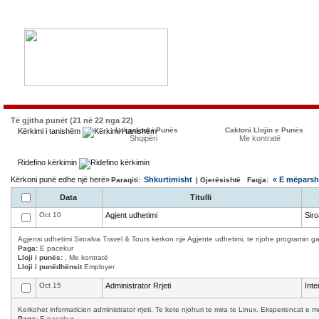
Të gjitha punët (21 në 22 nga 22)
Lokacioni i Punës
Caktoni Llojin e Punës
Kërkimi i tanishëm
Shqipëri
Me kontratë
Ridefino kërkimin
Kërkoni punë edhe një herë»
Shkurtimisht
« E mëpars
Paraqiti:
| Gjerësishtë Faqja:
Data
Titulli
Oct 10
Agjent udhetimi
Siro
Agjensi udhetimi Siroalva Travel & Tours kerkon nje Agjente udhetimi, te njohe programin ga
Paga:
E pacekur
Lloji i punës:
, Me kontratë
Lloji i punëdhënsit
Employer
Oct 15
Administrator Rrjeti
Int
Kerkohet informaticien administrator rrjeti. Te kete njohuri te mira te Linux. Eksperiencat 
Paga:
E pacekur