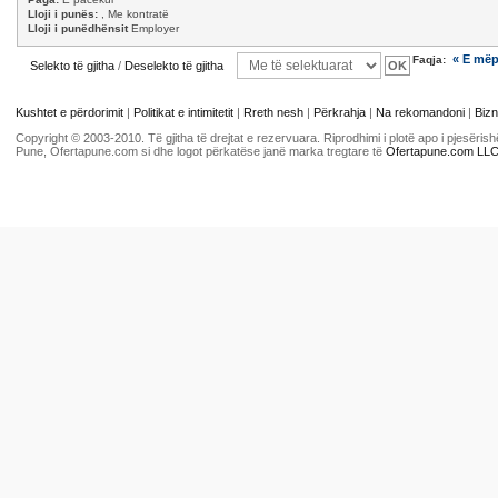
Lloji i punës:
, Me kontratë
Lloji i punëdhënsit
Employer
« E më
Faqja:
Selekto të gjitha
/
Deselekto të gjitha
Kushtet e përdorimit
|
Politikat e intimitetit
|
Rreth nesh
|
Përkrahja
|
Na rekomandoni
|
Bizn
Copyright © 2003-2010. Të gjitha të drejtat e rezervuara. Riprodhimi i plotë apo i pjesër
Pune, Ofertapune.com si dhe logot përkatëse janë marka tregtare të
Ofertapune.com LL