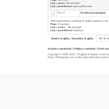
Lloji i punës:
Me kontratë
Lloji i punëdhënsit
Agency/Recruiter
Oct 17
Architectural designer
SIM Engineering is seeking for skilled experts in the f
Paga:
E pacekur
Lloji i punës:
, Me kontratë
Lloji i punëdhënsit
Employer
Selekto të gjitha
/
Deselekto të gjitha
Kushtet e përdorimit
|
Politikat e intimitetit
|
Rreth ne
Copyright © 2003-2010. Të gjitha të drejtat e rezerv
Pune, Ofertapune.com si dhe logot përkatëse janë 