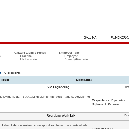
BALLINA
PUNËKËRK
Caktoni Llojin e Punës
Employer Type
n
Praktikë
Employer
Me kontratë
Agency/Recruiter
t
| Gjerësishtë
Titulli
Kompania
SIM Engineering
Tir
following fields: - Structural design for the design and supervision of...
Eksperienca:
E pacekur
Diploma:
E Pacekur
Recruiting Work Italy
Dur
m Italian Lider në sektorin e transportit kombëtar dhe ndërkombëtar...
Eksperienca:
1