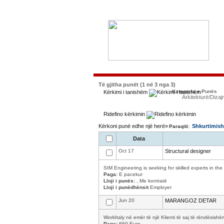
Të gjitha punët (1 në 3 nga 3)
Kategoria e Punës
Kërkimi i tanishëm
Arkitekturë/Dizaj
Ridefino kërkimin
Kërkoni punë edhe një herë»
Shkurtimish
Paraqiti:
Data
Oct 17
Structural designer
SIM Engineering is seeking for skilled experts in the 
Paga:
E pacekur
Lloji i punës:
, Me kontratë
Lloji i punëdhënsit
Employer
Jun 20
MARANGOZ DETAR
WorkItaly në emër të një Klienti të saj të rëndësishë
Paga:
660 Euro