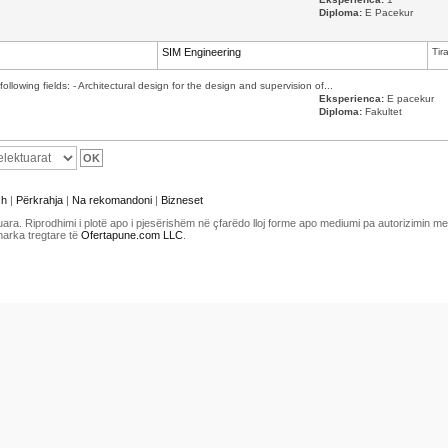
Diploma:
E Pacekur
SIM Engineering
Tir
ollowing fields: - Architectural design for the design and supervision of...
Eksperienca:
E pacekur
Diploma:
Fakultet
sh
|
Përkrahja
|
Na rekomandoni
|
Bizneset
uara. Riprodhimi i plotë apo i pjesërishëm në çfarëdo lloj forme apo mediumi pa autorizimin 
marka tregtare të
Ofertapune.com LLC
.