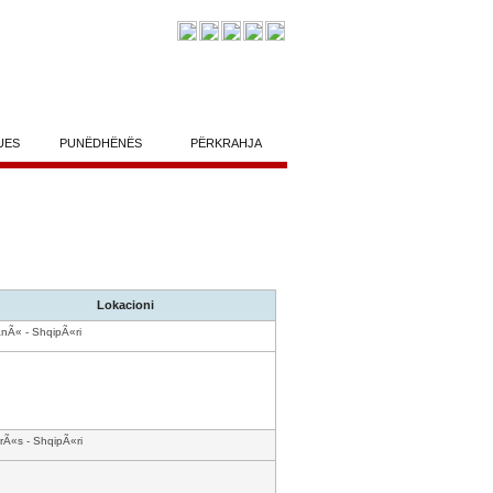
UES
PUNËDHËNËS
PËRKRAHJA
Lokacioni
anÃ« - ShqipÃ«ri
rÃ«s - ShqipÃ«ri