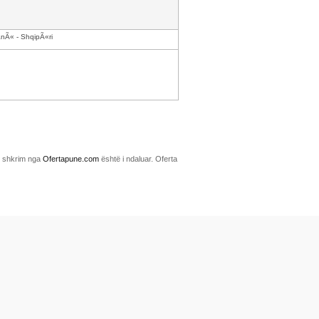
anÃ« - ShqipÃ«ri
me shkrim nga
Ofertapune.com
është i ndaluar. Oferta