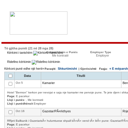
Të gjitha punët (21 në 28 nga 28)
Caktoni Llojin e Punës
Employer Type
Kërkimi i tanishëm
Me kontratë
Employer
Ridefino kërkimin
Kërkoni punë edhe një herë»
Shkurtimisht
« E mëpars
Paraqiti:
| Gjerësishtë Faqja:
Data
Titulli
Oct 5
Kamarier
Ber
Hotel "Bermon" kerkon per nevojat e saja nje kamarier me pervoje pune. Te jete djem i shkath
Paga:
E pacekur
Lloji i punës:
, Me kontratë
Lloji i punëdhënsit
Employer
Oct 16
Gazetar/PÃ«rkthyes
Rrj
RRjeti Ballkanik i GazetarisÃ« hulumtuese shpall kÃ«tÃ« vend tÃ« lirÃ« pune: Gazetar/PÃ«
Paga:
E pacekur