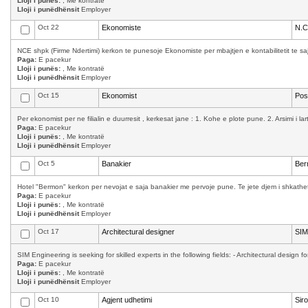
Lloji i punës:
, Me kontratë
Lloji i punëdhënsit
Employer
Oct 22
Ekonomiste
N.C
NCE shpk (Firme Ndertimi) kerkon te punesoje Ekonomiste per mbajtjen e kontabilitetit te saj.
Paga:
E pacekur
Lloji i punës:
, Me kontratë
Lloji i punëdhënsit
Employer
Oct 15
Ekonomist
Pos
Per ekonomist per ne filialin e duurresit , kerkesat jane : 1. Kohe e plote pune. 2. Arsimi i la
Paga:
E pacekur
Lloji i punës:
, Me kontratë
Lloji i punëdhënsit
Employer
Oct 5
Banakier
Ber
Hotel "Bermon" kerkon per nevojat e saja banakier me pervoje pune. Te jete djem i shkathet,
Paga:
E pacekur
Lloji i punës:
, Me kontratë
Lloji i punëdhënsit
Employer
Oct 17
Architectural designer
SIM
SIM Engineering is seeking for skilled experts in the following fields: - Architectural design f
Paga:
E pacekur
Lloji i punës:
, Me kontratë
Lloji i punëdhënsit
Employer
Oct 10
Agjent udhetimi
Sir