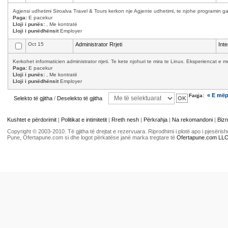
Agjensi udhetimi Siroalva Travel & Tours kerkon nje Agjente udhetimi, te njohe programin ga
Paga:
E pacekur
Lloji i punës:
, Me kontratë
Lloji i punëdhënsit
Employer
Oct 15
Administrator Rrjeti
Int
Kerkohet informaticien administrator rrjeti. Te kete njohuri te mira te Linux. Eksperiencat 
Paga:
E pacekur
Lloji i punës:
, Me kontratë
Lloji i punëdhënsit
Employer
« E më
Faqja:
Selekto të gjitha
/
Deselekto të gjitha
Kushtet e përdorimit
|
Politikat e intimitetit
|
Rreth nesh
|
Përkrahja
|
Na rekomandoni
|
Bizn
Copyright © 2003-2010. Të gjitha të drejtat e rezervuara. Riprodhimi i plotë apo i pjesër
Pune, Ofertapune.com si dhe logot përkatëse janë marka tregtare të
Ofertapune.com LL