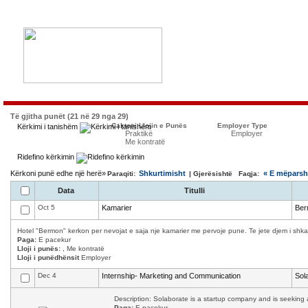
Të gjitha punët (21 në 29 nga 29)
Caktoni Llojin e Punës
Employer Type
Kërkimi i tanishëm
Praktikë
Employer
Me kontratë
Ridefino kërkimin
Kërkoni punë edhe një herë»
Shkurtimisht
« E mëpars
Paraqiti:
| Gjerësishtë Faqja:
Data
Titulli
Oct 5
Kamarier
Ber
Hotel "Bermon" kerkon per nevojat e saja nje kamarier me pervoje pune. Te jete djem i shkath
Paga:
E pacekur
Lloji i punës:
, Me kontratë
Lloji i punëdhënsit
Employer
Dec 4
Internship- Marketing and Communication
Sol
Description: Solaborate is a startup company and is seeking a
Paga:
E pacekur