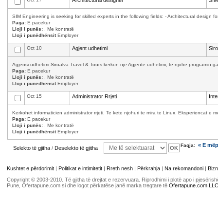
Architectural designer
SIM
SIM Engineering is seeking for skilled experts in the following fields: - Architectural design f
Paga:
E pacekur
Lloji i punës:
, Me kontratë
Lloji i punëdhënsit
Employer
Oct 10
Agjent udhetimi
Sir
Agjensi udhetimi Siroalva Travel & Tours kerkon nje Agjente udhetimi, te njohe programin ga
Paga:
E pacekur
Lloji i punës:
, Me kontratë
Lloji i punëdhënsit
Employer
Oct 15
Administrator Rrjeti
Int
Kerkohet informaticien administrator rrjeti. Te kete njohuri te mira te Linux. Eksperiencat 
Paga:
E pacekur
Lloji i punës:
, Me kontratë
Lloji i punëdhënsit
Employer
« E më
Faqja:
Selekto të gjitha
/
Deselekto të gjitha
Kushtet e përdorimit
|
Politikat e intimitetit
|
Rreth nesh
|
Përkrahja
|
Na rekomandoni
|
Bizn
Copyright © 2003-2010. Të gjitha të drejtat e rezervuara. Riprodhimi i plotë apo i pjesër
Pune, Ofertapune.com si dhe logot përkatëse janë marka tregtare të
Ofertapune.com LL