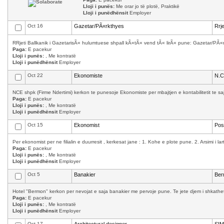
Lloji i punës:
Me orar jo të plotë, Praktikë
Lloji i punëdhënsit
Employer
Oct 16
Gazetar/PÃ«rkthyes
Rrj
RRjeti Ballkanik i GazetarisÃ« hulumtuese shpall kÃ«tÃ« vend tÃ« lirÃ« pune: Gazetar/PÃ«
Paga:
E pacekur
Lloji i punës:
, Me kontratë
Lloji i punëdhënsit
Employer
Oct 22
Ekonomiste
N.C
NCE shpk (Firme Ndertimi) kerkon te punesoje Ekonomiste per mbajtjen e kontabilitetit te saj.
Paga:
E pacekur
Lloji i punës:
, Me kontratë
Lloji i punëdhënsit
Employer
Oct 15
Ekonomist
Pos
Per ekonomist per ne filialin e duurresit , kerkesat jane : 1. Kohe e plote pune. 2. Arsimi i la
Paga:
E pacekur
Lloji i punës:
, Me kontratë
Lloji i punëdhënsit
Employer
Oct 5
Banakier
Ber
Hotel "Bermon" kerkon per nevojat e saja banakier me pervoje pune. Te jete djem i shkathet,
Paga:
E pacekur
Lloji i punës:
, Me kontratë
Lloji i punëdhënsit
Employer
Oct 17