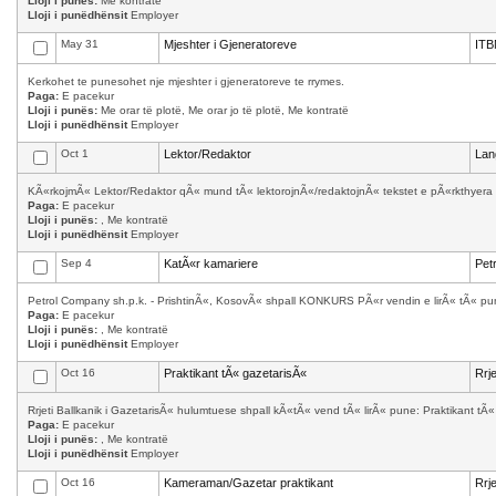
Lloji i punës:
Me kontratë
Lloji i punëdhënsit
Employer
May 31
Mjeshter i Gjeneratoreve
ITB
Kerkohet te punesohet nje mjeshter i gjeneratoreve te rrymes.
Paga:
E pacekur
Lloji i punës:
Me orar të plotë, Me orar jo të plotë, Me kontratë
Lloji i punëdhënsit
Employer
Oct 1
Lektor/Redaktor
Lan
KÃ«rkojmÃ« Lektor/Redaktor qÃ« mund tÃ« lektorojnÃ«/redaktojnÃ« tekstet e pÃ«rkthyera 
Paga:
E pacekur
Lloji i punës:
, Me kontratë
Lloji i punëdhënsit
Employer
Sep 4
KatÃ«r kamariere
Pet
Petrol Company sh.p.k. - PrishtinÃ«, KosovÃ« shpall KONKURS PÃ«r vendin e lirÃ« tÃ« punÃ
Paga:
E pacekur
Lloji i punës:
, Me kontratë
Lloji i punëdhënsit
Employer
Oct 16
Praktikant tÃ« gazetarisÃ«
Rrj
Rrjeti Ballkanik i GazetarisÃ« hulumtuese shpall kÃ«tÃ« vend tÃ« lirÃ« pune: Praktikant tÃ
Paga:
E pacekur
Lloji i punës:
, Me kontratë
Lloji i punëdhënsit
Employer
Oct 16
Kameraman/Gazetar praktikant
Rrj