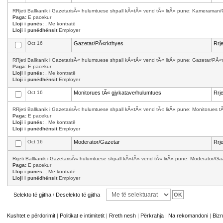
RRjeti Ballkanik i GazetarisÃ« hulumtuese shpall kÃ«tÃ« vend tÃ« lirÃ« pune: Kameraman/
Paga:
E pacekur
Lloji i punës:
, Me kontratë
Lloji i punëdhënsit
Employer
Oct 16
Gazetar/PÃ«rkthyes
Rrj
RRjeti Ballkanik i GazetarisÃ« hulumtuese shpall kÃ«tÃ« vend tÃ« lirÃ« pune: Gazetar/PÃ«
Paga:
E pacekur
Lloji i punës:
, Me kontratë
Lloji i punëdhënsit
Employer
Oct 16
Monitorues tÃ« gjykatave/hulumtues
Rrj
RRjeti Ballkanik i GazetarisÃ« hulumtuese shpall kÃ«tÃ« vend tÃ« lirÃ« pune: Monitorues tÃ
Paga:
E pacekur
Lloji i punës:
, Me kontratë
Lloji i punëdhënsit
Employer
Oct 16
Moderator/Gazetar
Rrj
Rrjeti Ballkanik i GazetarisÃ« hulumtuese shpall kÃ«tÃ« vend tÃ« lirÃ« pune: Moderator/G
Paga:
E pacekur
Lloji i punës:
, Me kontratë
Lloji i punëdhënsit
Employer
Selekto të gjitha
/
Deselekto të gjitha
Kushtet e përdorimit
|
Politikat e intimitetit
|
Rreth nesh
|
Përkrahja
|
Na rekomandoni
|
Bizn