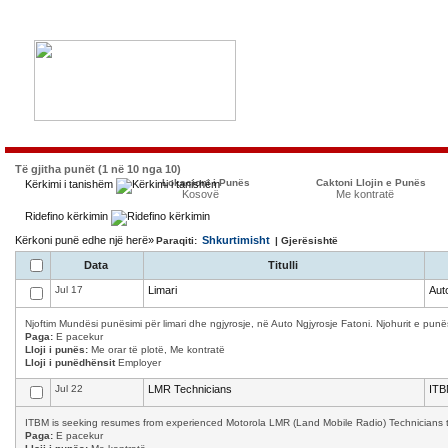
Të gjitha punët (1 në 10 nga 10)
Lokacioni i Punës
Caktoni Llojin e Punës
Kërkimi i tanishëm
Kosovë
Me kontratë
Ridefino kërkimin
Kërkoni punë edhe një herë»
Shkurtimisht
Paraqiti:
| Gjerësishtë
Data
Titulli
Jul 17
Limari
Aut
Njoftim Mundësi punësimi për limari dhe ngjyrosje, në Auto Ngjyrosje Fatoni. Njohurit e punës
Paga:
E pacekur
Lloji i punës:
Me orar të plotë, Me kontratë
Lloji i punëdhënsit
Employer
Jul 22
LMR Technicians
ITB
ITBM is seeking resumes from experienced Motorola LMR (Land Mobile Radio) Technicians to w
Paga:
E pacekur