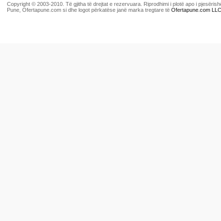
Copyright © 2003-2010. Të gjitha të drejtat e rezervuara. Riprodhimi i plotë apo i pjesër
Pune, Ofertapune.com si dhe logot përkatëse janë marka tregtare të
Ofertapune.com LL