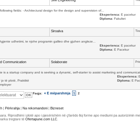
SIM Engineering
ollowing fields: - Architectural design for the design and supervision of...
Eksperienca:
E pacekur
Diploma:
Fakultet
Siroalva
Tir
 Agjente udhetimi, te njohe programin galileo dhe gjuhen angleze...
Eksperienca:
E pacekur
Diploma:
E Pacekur
and Communication
Solaborate
Pri
te is a startup company and is seeking a dynamic, self-starter to assist marketing and communicati
Eksperienca:
E
jo të plotë, Praktikë
Diploma:
E Pac
mployer
« E mëparshmja
1
Faqja:
2
sh
|
Përkrahja
|
Na rekomandoni
|
Bizneset
uara. Riprodhimi i plotë apo i pjesërishëm në çfarëdo lloj forme apo mediumi pa autorizimin 
marka tregtare të
Ofertapune.com LLC
.