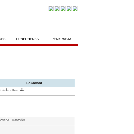
UES
PUNËDHËNËS
PËRKRAHJA
Lokacioni
shtinÃ« - KosovÃ«
shtinÃ« - KosovÃ«