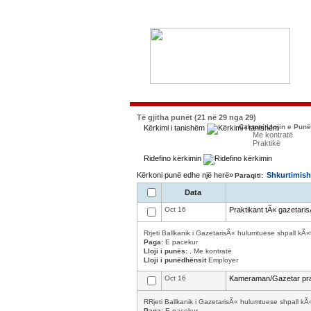
Të gjitha punët (21 në 29 nga 29)
Caktoni Llojin e Pun
Kërkimi i tanishëm
Me kontratë
Praktikë
Ridefino kërkimin
Kërkoni punë edhe një herë»
Shkurtimish
Paraqiti:
Data
Oct 16
Praktikant tÃ« gazetari
Rrjeti Ballkanik i GazetarisÃ« hulumtuese shpall kÃ
Paga:
E pacekur
Lloji i punës:
, Me kontratë
Lloji i punëdhënsit
Employer
Oct 16
Kameraman/Gazetar pra
RRjeti Ballkanik i GazetarisÃ« hulumtuese shpall k
Paga:
E pacekur