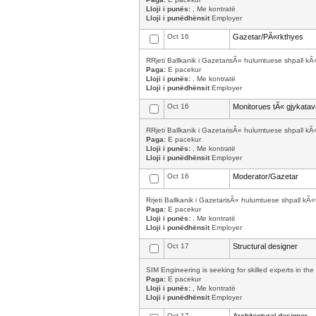
Lloji i punës:
, Me kontratë
Lloji i punëdhënsit
Employer
Oct 16
Gazetar/PÃ«rkthyes
RRjeti Ballkanik i GazetarisÃ« hulumtuese shpall k
Paga:
E pacekur
Lloji i punës:
, Me kontratë
Lloji i punëdhënsit
Employer
Oct 16
Monitorues tÃ« gjykata
RRjeti Ballkanik i GazetarisÃ« hulumtuese shpall kÃ
Paga:
E pacekur
Lloji i punës:
, Me kontratë
Lloji i punëdhënsit
Employer
Oct 16
Moderator/Gazetar
Rrjeti Ballkanik i GazetarisÃ« hulumtuese shpall k
Paga:
E pacekur
Lloji i punës:
, Me kontratë
Lloji i punëdhënsit
Employer
Oct 17
Structural designer
SIM Engineering is seeking for skilled experts in the 
Paga:
E pacekur
Lloji i punës:
, Me kontratë
Lloji i punëdhënsit
Employer
Oct 17