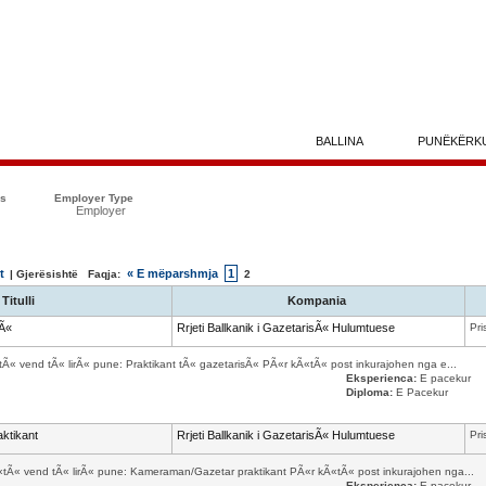
BALLINA
PUNËKËRK
ës
Employer Type
Employer
t
« E mëparshmja
1
| Gjerësishtë Faqja:
2
Titulli
Kompania
sÃ«
Rrjeti Ballkanik i GazetarisÃ« Hulumtuese
Pri
«tÃ« vend tÃ« lirÃ« pune: Praktikant tÃ« gazetarisÃ« PÃ«r kÃ«tÃ« post inkurajohen nga e...
Eksperienca:
E pacekur
Diploma:
E Pacekur
ktikant
Rrjeti Ballkanik i GazetarisÃ« Hulumtuese
Pri
Ã«tÃ« vend tÃ« lirÃ« pune: Kameraman/Gazetar praktikant PÃ«r kÃ«tÃ« post inkurajohen nga...
Eksperienca:
E pacekur