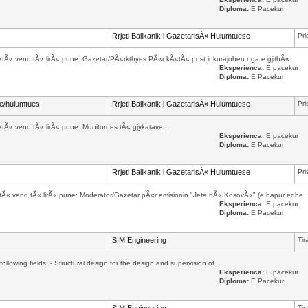
Diploma:
E Pacekur
Rrjeti Ballkanik i GazetarisÃ« Hulumtuese
Pri
Ã«tÃ« vend tÃ« lirÃ« pune: Gazetar/PÃ«rkthyes PÃ«r kÃ«tÃ« post inkurajohen nga e gjithÃ«...
Eksperienca:
E pacekur
Diploma:
E Pacekur
ve/hulumtues
Rrjeti Ballkanik i GazetarisÃ« Hulumtuese
Pri
«tÃ« vend tÃ« lirÃ« pune: Monitorues tÃ« gjykatave...
Eksperienca:
E pacekur
Diploma:
E Pacekur
Rrjeti Ballkanik i GazetarisÃ« Hulumtuese
Pri
Ã«tÃ« vend tÃ« lirÃ« pune: Moderator/Gazetar pÃ«r emisionin "Jeta nÃ« KosovÃ«" (e hapur edhe..
Eksperienca:
E pacekur
Diploma:
E Pacekur
SIM Engineering
Tir
following fields: - Structural design for the design and supervision of...
Eksperienca:
E pacekur
Diploma:
E Pacekur
Tir