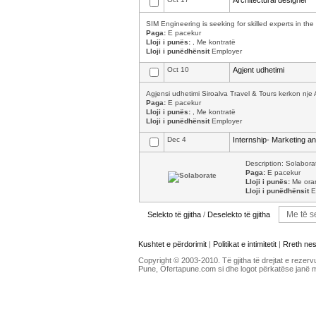
Architectural designer
SIM Engineering is seeking for skilled experts in the f
Paga:
E pacekur
Lloji i punës:
, Me kontratë
Lloji i punëdhënsit
Employer
Oct 10
Agjent udhetimi
Agjensi udhetimi Siroalva Travel & Tours kerkon nje
Paga:
E pacekur
Lloji i punës:
, Me kontratë
Lloji i punëdhënsit
Employer
Dec 4
Internship- Marketing 
Description: Solabora
Paga:
E pacekur
Lloji i punës:
Me orar 
Lloji i punëdhënsit
E
Selekto të gjitha
/
Deselekto të gjitha
Kushtet e përdorimit
|
Politikat e intimitetit
|
Rreth ne
Copyright © 2003-2010. Të gjitha të drejtat e rezerv
Pune, Ofertapune.com si dhe logot përkatëse janë 