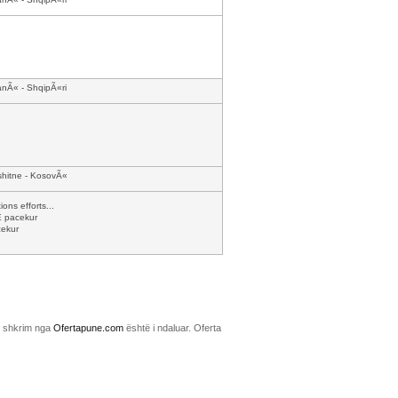
anÃ« - ShqipÃ«ri
shitne - KosovÃ«
ons efforts...
 pacekur
ekur
me shkrim nga
Ofertapune.com
është i ndaluar. Oferta