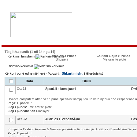
Të gjitha punët (1 në 14 nga 14)
Lokacioni i Punës
Caktoni Llojin e Punës
Kërkimi i tanishëm
Shqipëri
Me orar të plotë
Ridefino kërkimin
Kërkoni punë edhe një herë»
Shkurtimisht
Paraqiti:
| Gjerësishtë
Data
Titulli
Oct 22
Specialist kompjuteri
Div
Divitech computers ofron vend pune specialist kompjuteri ,te kete njohuri dhe eksperience n
Paga:
E pacekur
Lloji i punës:
, Me orar të plotë
Lloji i punëdhënsit
Employer
Dec 12
Auditues i BrendshÃ«m
Fas
Kompania Fashion Avenue & Mercato po kërkon të punësojë: Auditues i Brendshëm Detyrat 
Paga:
E pacekur