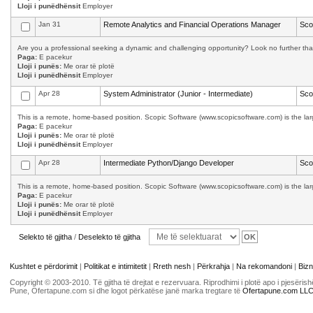
Lloji i punëdhënsit
Employer
Jan 31
Remote Analytics and Financial Operations Manager
Sco
Are you a professional seeking a dynamic and challenging opportunity? Look no further than 
Paga:
E pacekur
Lloji i punës:
Me orar të plotë
Lloji i punëdhënsit
Employer
Apr 28
System Administrator (Junior - Intermediate)
Sco
This is a remote, home-based position. Scopic Software (www.scopicsoftware.com) is the larg
Paga:
E pacekur
Lloji i punës:
Me orar të plotë
Lloji i punëdhënsit
Employer
Apr 28
Intermediate Python/Django Developer
Sco
This is a remote, home-based position. Scopic Software (www.scopicsoftware.com) is the larg
Paga:
E pacekur
Lloji i punës:
Me orar të plotë
Lloji i punëdhënsit
Employer
Selekto të gjitha
/
Deselekto të gjitha
Kushtet e përdorimit
|
Politikat e intimitetit
|
Rreth nesh
|
Përkrahja
|
Na rekomandoni
|
Bizn
Copyright © 2003-2010. Të gjitha të drejtat e rezervuara. Riprodhimi i plotë apo i pjesër
Pune, Ofertapune.com si dhe logot përkatëse janë marka tregtare të
Ofertapune.com LL