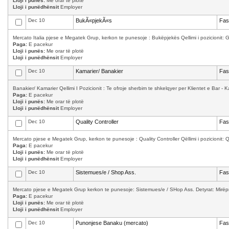
Lloji i punës:
Me orar të plotë
Lloji i punëdhënsit
Employer
Dec 10
BukÃ«pjekÃ«s
Fas
Mercato Italia pjese e Megatek Grup, kerkon te punesoje : Bukëpjekës Qellimi i pozicionit: Ga
Paga:
E pacekur
Lloji i punës:
Me orar të plotë
Lloji i punëdhënsit
Employer
Dec 10
Kamarier/ Banakier
Fas
Banakier/ Kamarier Qellimi I Pozicionit : Te ofroje sherbim te shkelqyer per Klientet e Bar - K
Paga:
E pacekur
Lloji i punës:
Me orar të plotë
Lloji i punëdhënsit
Employer
Dec 10
Quality Controller
Fas
Mercato pjese e Megatek Grup, kerkon te punesoje : Quality Controller Qëllimi i pozicionit: Qula
Paga:
E pacekur
Lloji i punës:
Me orar të plotë
Lloji i punëdhënsit
Employer
Dec 10
Sistemues/e / Shop Ass.
Fas
Mercato pjese e Megatek Grup kerkon te punesoje: Sistemues/e / SHop Ass. Detyrat: Mirëpret
Paga:
E pacekur
Lloji i punës:
Me orar të plotë
Lloji i punëdhënsit
Employer
Dec 10
Punonjese Banaku (mercato)
Fas