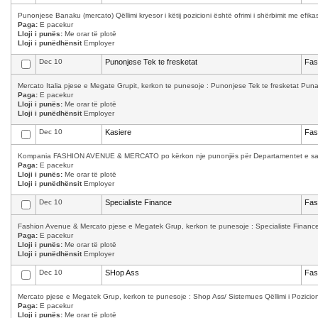
Punonjese Banaku (mercato) Qëllimi kryesor i këtij pozicioni është ofrimi i shërbimit me efika
Paga:
E pacekur
Lloji i punës:
Me orar të plotë
Lloji i punëdhënsit
Employer
Dec 10
Punonjese Tek te fresketat
Fas
Mercato Italia pjese e Megate Grupit, kerkon te punesoje : Punonjese Tek te fresketat Puna 
Paga:
E pacekur
Lloji i punës:
Me orar të plotë
Lloji i punëdhënsit
Employer
Dec 10
Kasiere
Fas
Kompania FASHION AVENUE & MERCATO po kërkon nje punonjës për Departamentet e saj: Kas
Paga:
E pacekur
Lloji i punës:
Me orar të plotë
Lloji i punëdhënsit
Employer
Dec 10
Specialiste Finance
Fas
Fashion Avenue & Mercato pjese e Megatek Grup, kerkon te punesoje : Specialiste Finance K
Paga:
E pacekur
Lloji i punës:
Me orar të plotë
Lloji i punëdhënsit
Employer
Dec 10
SHop Ass
Fas
Mercato pjese e Megatek Grup, kerkon te punesoje : Shop Ass/ Sistemues Qëllimi i Pozicioni
Paga:
E pacekur
Lloji i punës:
Me orar të plotë