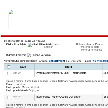
Të gjitha punët (21 në 22 nga 22)
Lokacioni i Punës
Caktoni Llojin e Punës
Kërkimi i tanishëm
Shqipëri
Me orar të plotë
Me orar jo të plotë
Ridefino kërkimin
Kërkoni punë edhe një herë»
Shkurtimisht
« E mëpars
Paraqiti:
| Gjerësishtë Faqja:
Data
Titulli
Apr 28
System Administrator (Junior - Intermediate)
Sco
This is a remote, home-based position. Scopic Software (www.scopicsoftware.com) is the larg
Paga:
E pacekur
Lloji i punës:
Me orar të plotë
Lloji i punëdhënsit
Employer
Apr 28
Intermediate Python/Django Developer
Sco
This is a remote, home-based position. Scopic Software (www.scopicsoftware.com) is the larg
Paga:
E pacekur