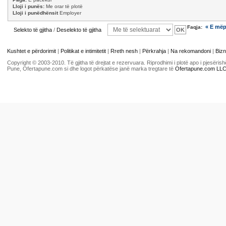
Lloji i punës:
Me orar të plotë
Lloji i punëdhënsit
Employer
« E më
Faqja:
Selekto të gjitha
/
Deselekto të gjitha
Kushtet e përdorimit
|
Politikat e intimitetit
|
Rreth nesh
|
Përkrahja
|
Na rekomandoni
|
Bizn
Copyright © 2003-2010. Të gjitha të drejtat e rezervuara. Riprodhimi i plotë apo i pjesër
Pune, Ofertapune.com si dhe logot përkatëse janë marka tregtare të
Ofertapune.com LL