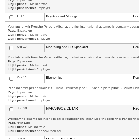
Lloji i punës:
, Me kontratë
Lloji i punëdhënsit
Employer
Oct 10
Key Account Manager
Por
Your future with Porsche Porsche Albania, the first international automobile company operati
Paga:
E pacekur
Lloji i punës:
, Me kontratë
Lloji i punëdhënsit
Employer
Oct 10
Marketing and PR Specialist
Por
Your future with Porsche Porsche Albania, the first international automobile company operati
Paga:
E pacekur
Lloji i punës:
, Me kontratë
Lloji i punëdhënsit
Employer
Oct 15
Ekonomist
Pos
Per ekonomist per ne filialin e duurresit , kerkesat jane : 1. Kohe e plote pune. 2. Arsimi i la
Paga:
E pacekur
Lloji i punës:
, Me kontratë
Lloji i punëdhënsit
Employer
Jun 20
MARANGOZ DETAR
Rec
WorkItaly në emër të një Klienti të saj të rëndësishëm Italian Lider në sektorin e transporti
Paga:
660 Euro
Lloji i punës:
Me kontratë
Lloji i punëdhënsit
Agency/Recruiter
Jun 6