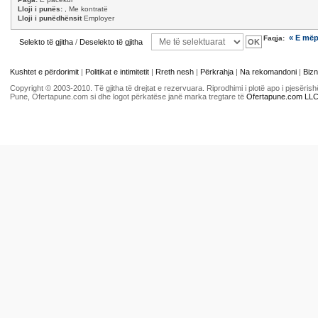
Lloji i punës:
, Me kontratë
Lloji i punëdhënsit
Employer
« E më
Faqja:
Selekto të gjitha
/
Deselekto të gjitha
Kushtet e përdorimit
|
Politikat e intimitetit
|
Rreth nesh
|
Përkrahja
|
Na rekomandoni
|
Bizn
Copyright © 2003-2010. Të gjitha të drejtat e rezervuara. Riprodhimi i plotë apo i pjesër
Pune, Ofertapune.com si dhe logot përkatëse janë marka tregtare të
Ofertapune.com LL