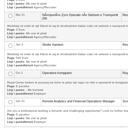
Lloji i punës:
Me orar të plotë
Lloji i punëdhënsit
Agency/Recruiter
Mar 21
NÃ«npunÃ«s Zyre Operativ nÃ« Sektorin e Transportit
Rec
(M)
WorkItaly në emër të një Klienti të saj të rëndësishëm Italian Lider në sektorin e transporti
Paga:
2 Euro
Lloji i punës:
Me orar të plotë
Lloji i punëdhënsit
Agency/Recruiter
Jan 3
Shofer Kamioni
Rec
WorkItaly në emër të një Klienti të saj të rëndësishëm Italian Lider në sektorin e transporti
Paga:
540 Euro
Lloji i punës:
Me orar të plotë
Lloji i punëdhënsit
Agency/Recruiter
Oct 2
Operatore kompjuteri
Roy
Royal Center kerkon te punesoj me kohe te plote nje vajze ne rolin e operatorit te kompjuter
Paga:
E pacekur
Lloji i punës:
, Me kontratë
Lloji i punëdhënsit
Employer
Jan 31
Remote Analytics and Financial Operations Manager
Sco
Are you a professional seeking a dynamic and challenging opportunity? Look no further than 
Paga:
E pacekur
Lloji i punës:
Me orar të plotë
Lloji i punëdhënsit
Employer