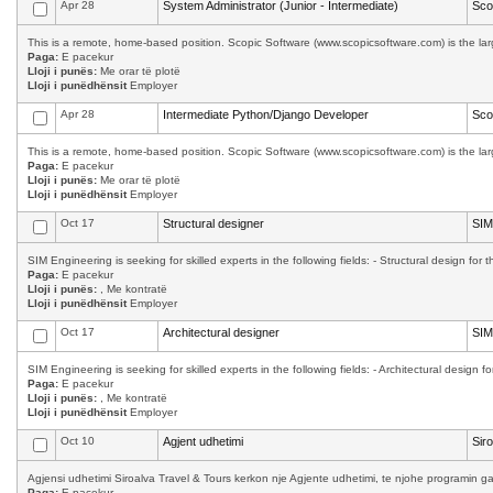
Apr 28
System Administrator (Junior - Intermediate)
Sco
This is a remote, home-based position. Scopic Software (www.scopicsoftware.com) is the larg
Paga:
E pacekur
Lloji i punës:
Me orar të plotë
Lloji i punëdhënsit
Employer
Apr 28
Intermediate Python/Django Developer
Sco
This is a remote, home-based position. Scopic Software (www.scopicsoftware.com) is the larg
Paga:
E pacekur
Lloji i punës:
Me orar të plotë
Lloji i punëdhënsit
Employer
Oct 17
Structural designer
SIM
SIM Engineering is seeking for skilled experts in the following fields: - Structural design for 
Paga:
E pacekur
Lloji i punës:
, Me kontratë
Lloji i punëdhënsit
Employer
Oct 17
Architectural designer
SIM
SIM Engineering is seeking for skilled experts in the following fields: - Architectural design f
Paga:
E pacekur
Lloji i punës:
, Me kontratë
Lloji i punëdhënsit
Employer
Oct 10
Agjent udhetimi
Sir
Agjensi udhetimi Siroalva Travel & Tours kerkon nje Agjente udhetimi, te njohe programin ga
Paga:
E pacekur