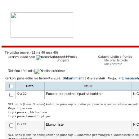
Të gjitha punët (21 në 40 nga 40)
Lokacioni i Punës
Caktoni Llojin e Punës
Kërkimi i tanishëm
Shqipëri
Me orar të plotë
Me kontratë
Ridefino kërkimin
Kërkoni punë edhe një herë»
Shkurtimisht
« E mëpars
Paraqiti:
| Gjerësishtë Faqja:
Data
Titulli
Oct 22
Punetor per punime, riparim/sherbime
N.C
NCE shpk (Firme Ndertimi) kerkon te punesoje Punetor per punime riparim-sherbime ne sekto
Paga:
E pacekur
Lloji i punës:
, Me kontratë
Lloji i punëdhënsit
Employer
Oct 22
Ekonomiste
N.C
NCE shpk (Firme Ndertimi) kerkon te punesoje Ekonomiste per mbajtjen e kontabilitetit te saj.
Paga:
E pacekur