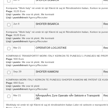
SHOFER BISARCA
Rec
Kompania “‘Work Italy’’ në emër të një Klienti të saj të Rëndësishëm Italian, Kerkon te p
Paga:
3120 Euro
Lloji i punës:
Me orar të plotë, Me kontratë
Lloji i punëdhënsit
Agency/Recruiter
Jun 6
SHOFER BISARCA
Rec
Kompania “‘Work Italy’’ në emër të një Klienti të saj të Rëndësishëm Italian, Kerkon te p
Paga:
3120 Euro
Lloji i punës:
Me orar të plotë, Me kontratë
Lloji i punëdhënsit
Agency/Recruiter
Mar 21
OPERATOR LOGJISTIKE
Rec
KOMPANIA E TRANSPORTIT WORK ITALY KERKON TE PUNESOJ 1 PUNOJES NE PROFILI
Paga:
500 Euro
Lloji i punës:
Me orar të plotë, Me kontratë
Lloji i punëdhënsit
Agency/Recruiter
Sep 29
SHOFER KAMIONI
Rec
KOMPANIA WORK ITALY KERKON TE PUNESOJ SHOFER KAMIONI ME PATENT CE KUSH
Paga:
660 Euro
Lloji i punës:
Me orar të plotë
Lloji i punëdhënsit
Agency/Recruiter
Mar 21
NÃ«npunÃ«s Zyre Operativ nÃ« Sektorin e Transportit
Rec
(M)
WorkItaly në emër të një Klienti të saj të rëndësishëm Italian Lider në sektorin e transporti
Paga:
2 Euro