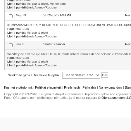
Lloji i punës:
Me orar të plotë, Me kontratë
Lloji i punëdhënsit
Agency/Recruiter
Sep 29
SHOFER KAMIONI
Recr
KOMPANIA WORK ITALY KERKON TE PUNESOJ SHOFER KAMIONI ME PATENT CE KUSH
Paga:
660 Euro
Lloji i punës:
Me orar të plotë
Lloji i punëdhënsit
Agency/Recruiter
Jan 3
Shofer Kamioni
Recr
WorkItaly në emër të një Klienti të saj të rëndësishëm Italian Lider në sektorin e transporti
Paga:
540 Euro
Lloji i punës:
Me orar të plotë
Lloji i punëdhënsit
Agency/Recruiter
Selekto të gjitha
/
Deselekto të gjitha
Kushtet e përdorimit
|
Politikat e intimitetit
|
Rreth nesh
|
Përkrahja
|
Na rekomandoni
|
Bizn
Copyright © 2003-2010. Të gjitha të drejtat e rezervuara. Riprodhimi i plotë apo i pjesër
Pune, Ofertapune.com si dhe logot përkatëse janë marka tregtare të
Ofertapune.com LL