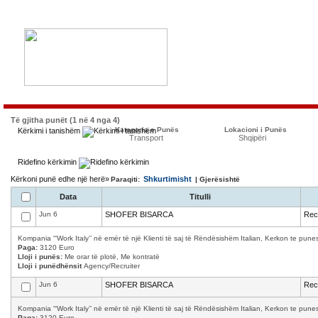
Të gjitha punët (1 në 4 nga 4)
Kategoria e Punës
Lokacioni i Punës
Kërkimi i tanishëm
Transport
Shqipëri
Ridefino kërkimin
Kërkoni punë edhe një herë»
Shkurtimisht
Paraqiti:
| Gjerësishtë
Data
Titulli
Jun 6
SHOFER BISARCA
Recr
Kompania “‘Work Italy’’ në emër të një Klienti të saj të Rëndësishëm Italian, Kerkon te p
Paga:
3120 Euro
Lloji i punës:
Me orar të plotë, Me kontratë
Lloji i punëdhënsit
Agency/Recruiter
Jun 6
SHOFER BISARCA
Recr
Kompania “‘Work Italy’’ në emër të një Klienti të saj të Rëndësishëm Italian, Kerkon te p
Paga:
3120 Euro