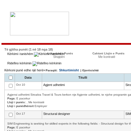
Të gjitha punët (1 në 18 nga 18)
Lokacioni i Punës
Caktoni Llojin e Punës
Kërkimi i tanishëm
Shqipëri
Me kontratë
Ridefino kërkimin
Kërkoni punë edhe një herë»
Shkurtimisht
Paraqiti:
| Gjerësishtë
Data
Titulli
Oct 10
Agjent udhetimi
Sir
Agjensi udhetimi Siroalva Travel & Tours kerkon nje Agjente udhetimi, te njohe programin ga
Paga:
E pacekur
Lloji i punës:
, Me kontratë
Lloji i punëdhënsit
Employer
Oct 17
Structural designer
SIM
SIM Engineering is seeking for skilled experts in the following fields: - Structural design for 
Paga:
E pacekur