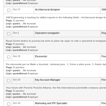
Lloji i punës:
, Me kontratë
Lloji i punëdhënsit
Employer
Oct 17
Architectural designer
SIM
SIM Engineering is seeking for skilled experts in the following fields: - Architectural design f
Paga:
E pacekur
Lloji i punës:
, Me kontratë
Lloji i punëdhënsit
Employer
Oct 2
Operatore kompjuteri
Roy
Royal Center kerkon te punesoj me kohe te plote nje vajze ne rolin e operatorit te kompjuter
Paga:
E pacekur
Lloji i punës:
, Me kontratë
Lloji i punëdhënsit
Employer
Oct 15
Ekonomist
Pos
Per ekonomist per ne filialin e duurresit , kerkesat jane : 1. Kohe e plote pune. 2. Arsimi i la
Paga:
E pacekur
Lloji i punës:
, Me kontratë
Lloji i punëdhënsit
Employer
Oct 10
Key Account Manager
Por
Your future with Porsche Porsche Albania, the first international automobile company operati
Paga:
E pacekur
Lloji i punës:
, Me kontratë
Lloji i punëdhënsit
Employer
Oct 10
Marketing and PR Specialist
Por