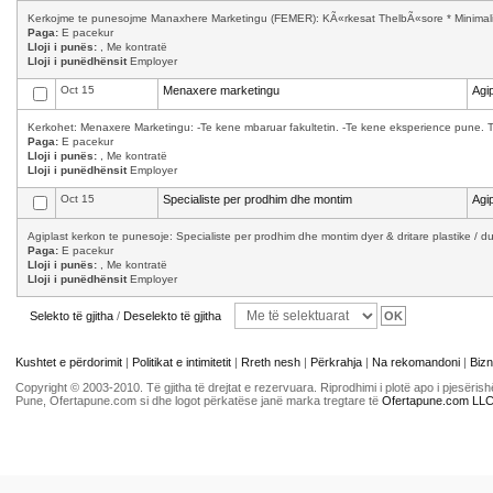
Kerkojme te punesojme Manaxhere Marketingu (FEMER): KÃ«rkesat ThelbÃ«sore * Minimalisht
Paga:
E pacekur
Lloji i punës:
, Me kontratë
Lloji i punëdhënsit
Employer
Oct 15
Menaxere marketingu
Agip
Kerkohet: Menaxere Marketingu: -Te kene mbaruar fakultetin. -Te kene eksperience pune. T
Paga:
E pacekur
Lloji i punës:
, Me kontratë
Lloji i punëdhënsit
Employer
Oct 15
Specialiste per prodhim dhe montim
Agip
Agiplast kerkon te punesoje: Specialiste per prodhim dhe montim dyer & dritare plastike / d
Paga:
E pacekur
Lloji i punës:
, Me kontratë
Lloji i punëdhënsit
Employer
Selekto të gjitha
/
Deselekto të gjitha
Kushtet e përdorimit
|
Politikat e intimitetit
|
Rreth nesh
|
Përkrahja
|
Na rekomandoni
|
Bizn
Copyright © 2003-2010. Të gjitha të drejtat e rezervuara. Riprodhimi i plotë apo i pjesër
Pune, Ofertapune.com si dhe logot përkatëse janë marka tregtare të
Ofertapune.com LL