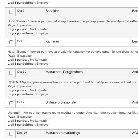
Lloji i punëdhënsit
Employer
Oct 5
Banakier
Ber
Hotel "Bermon" kerkon per nevojat e saja banakier me pervoje pune. Te jete djem i shkathet,
Paga:
E pacekur
Lloji i punës:
, Me kontratë
Lloji i punëdhënsit
Employer
Oct 5
Kamarier
Ber
Hotel "Bermon" kerkon per nevojat e saja nje kamarier me pervoje pune. Te jete djem i shkath
Paga:
E pacekur
Lloji i punës:
, Me kontratë
Lloji i punëdhënsit
Employer
Oct 10
Manaxher i Pergjithshem
And
RGJENT! Nje kompani e mirenjohur ne fushen e prodhimit te mobiljeve te drurit, e lokalizuar
Paga:
E pacekur
Lloji i punës:
, Me kontratë
Lloji i punëdhënsit
Employer
Oct 2
Shitese profesionale
And
Urgjent!!!!! Nje nder kompanite me te medha ne tregun Amerikan dhe nderkombetar ka filluar 
Paga:
E pacekur
Lloji i punës:
, Me kontratë
Lloji i punëdhënsit
Employer
Dec 19
Manaxhere marketingu
AGS