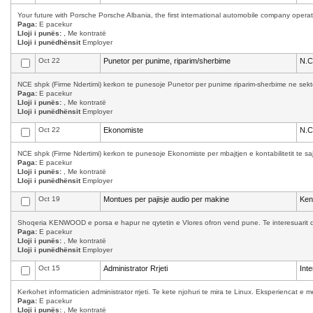
Your future with Porsche Porsche Albania, the first international automobile company operati
Paga:
E pacekur
Lloji i punës:
, Me kontratë
Lloji i punëdhënsit
Employer
Oct 22
Punetor per punime, riparim/sherbime
N.C
NCE shpk (Firme Ndertimi) kerkon te punesoje Punetor per punime riparim-sherbime ne sekto
Paga:
E pacekur
Lloji i punës:
, Me kontratë
Lloji i punëdhënsit
Employer
Oct 22
Ekonomiste
N.C
NCE shpk (Firme Ndertimi) kerkon te punesoje Ekonomiste per mbajtjen e kontabilitetit te saj.
Paga:
E pacekur
Lloji i punës:
, Me kontratë
Lloji i punëdhënsit
Employer
Oct 19
Montues per pajisje audio per makine
Ke
Shoqeria KENWOOD e porsa e hapur ne qytetin e Vlores ofron vend pune. Te interesuarit d
Paga:
E pacekur
Lloji i punës:
, Me kontratë
Lloji i punëdhënsit
Employer
Oct 15
Administrator Rrjeti
Int
Kerkohet informaticien administrator rrjeti. Te kete njohuri te mira te Linux. Eksperiencat 
Paga:
E pacekur
Lloji i punës:
, Me kontratë