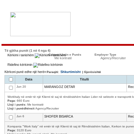
Të gjitha punët (1 në 4 nga 4)
Caktoni Llojin e Punës
Employer Type
Kërkimi i tanishëm
Me kontratë
Agency/Recruiter
Ridefino kërkimin
Kërkoni punë edhe një herë»
Shkurtimisht
Paraqiti:
| Gjerësishtë
Data
Titulli
Jun 20
MARANGOZ DETAR
Recr
WorkItaly në emër të një Klienti të saj të rëndësishëm Italian Lider në sektorin e transporti
Paga:
660 Euro
Lloji i punës:
Me kontratë
Lloji i punëdhënsit
Agency/Recruiter
Jun 6
SHOFER BISARCA
Recr
Kompania “‘Work Italy’’ në emër të një Klienti të saj të Rëndësishëm Italian, Kerkon te p
Paga:
3120 Euro