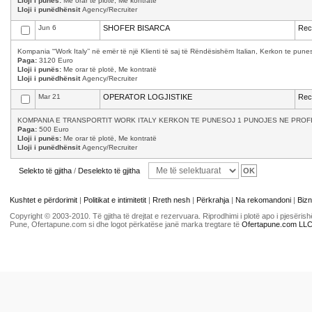
Lloji i punës:
Me orar të plotë, Me kontratë
Lloji i punëdhënsit
Agency/Recruiter
Jun 6
SHOFER BISARCA
Recr
Kompania “‘Work Italy’’ në emër të një Klienti të saj të Rëndësishëm Italian, Kerkon te p
Paga:
3120 Euro
Lloji i punës:
Me orar të plotë, Me kontratë
Lloji i punëdhënsit
Agency/Recruiter
Mar 21
OPERATOR LOGJISTIKE
Recr
KOMPANIA E TRANSPORTIT WORK ITALY KERKON TE PUNESOJ 1 PUNOJES NE PROFILI
Paga:
500 Euro
Lloji i punës:
Me orar të plotë, Me kontratë
Lloji i punëdhënsit
Agency/Recruiter
Selekto të gjitha
/
Deselekto të gjitha
Kushtet e përdorimit
|
Politikat e intimitetit
|
Rreth nesh
|
Përkrahja
|
Na rekomandoni
|
Bizn
Copyright © 2003-2010. Të gjitha të drejtat e rezervuara. Riprodhimi i plotë apo i pjesër
Pune, Ofertapune.com si dhe logot përkatëse janë marka tregtare të
Ofertapune.com LL