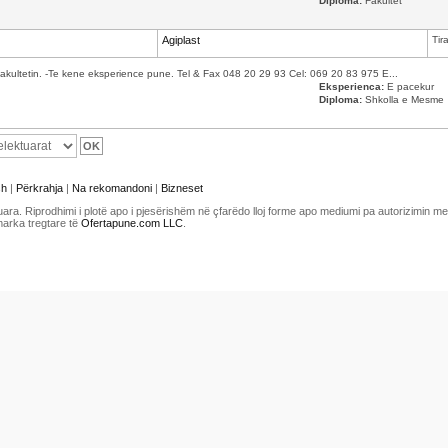
Diploma:
Fakultet
Agiplast
Tir
kultetin. -Te kene eksperience pune. Tel & Fax 048 20 29 93 Cel: 069 20 83 975 E...
Eksperienca:
E pacekur
Diploma:
Shkolla e Mesme
sh
|
Përkrahja
|
Na rekomandoni
|
Bizneset
uara. Riprodhimi i plotë apo i pjesërishëm në çfarëdo lloj forme apo mediumi pa autorizimin 
marka tregtare të
Ofertapune.com LLC
.