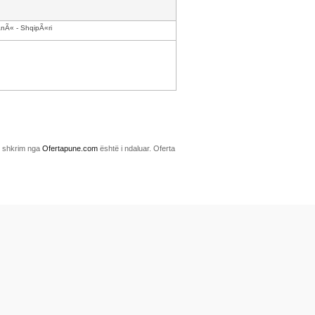
anÃ« - ShqipÃ«ri
me shkrim nga
Ofertapune.com
është i ndaluar. Oferta