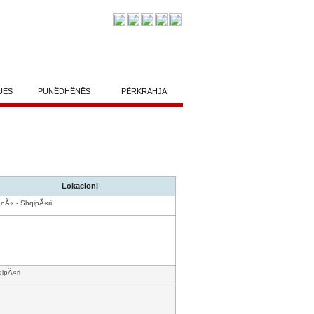
UES
PUNËDHËNËS
PËRKRAHJA
Lokacioni
anÃ« - ShqipÃ«ri
ipÃ«ri