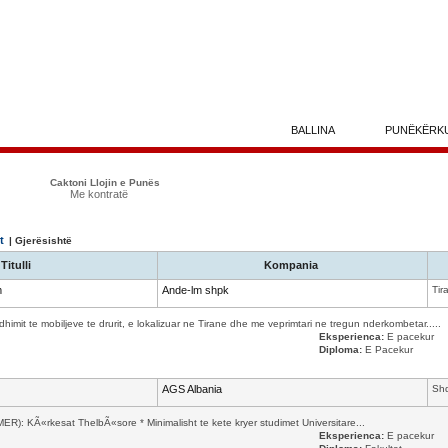
BALLINA
PUNËKËRK
Caktoni Llojin e Punës
Me kontratë
t
| Gjerësishtë
Titulli
Kompania
m
Ande-lm shpk
Tir
mit te mobiljeve te drurit, e lokalizuar ne Tirane dhe me veprimtari ne tregun nderkombetar.....
Eksperienca:
E pacekur
Diploma:
E Pacekur
AGS Albania
Shq
: KÃ«rkesat ThelbÃ«sore * Minimalisht te kete kryer studimet Universitare...
Eksperienca:
E pacekur