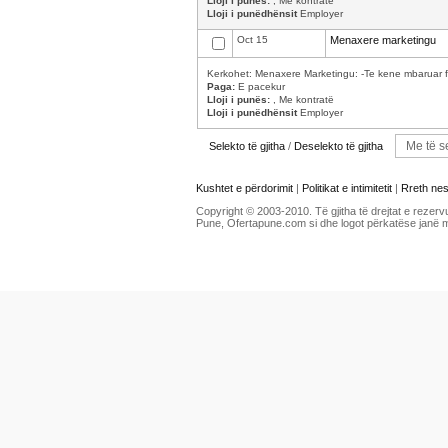
Lloji i punës:
, Me kontratë
Lloji i punëdhënsit
Employer
Oct 15
Menaxere marketingu
Kerkohet: Menaxere Marketingu: -Te kene mbaruar fa
Paga:
E pacekur
Lloji i punës:
, Me kontratë
Lloji i punëdhënsit
Employer
Selekto të gjitha
/
Deselekto të gjitha
Kushtet e përdorimit
|
Politikat e intimitetit
|
Rreth ne
Copyright © 2003-2010. Të gjitha të drejtat e rezerv
Pune, Ofertapune.com si dhe logot përkatëse janë 