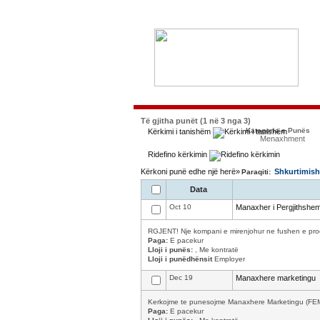
Të gjitha punët (1 në 3 nga 3)
Kategoria e Punës
Kërkimi i tanishëm
Menaxhment
Ridefino kërkimin
Kërkoni punë edhe një herë»
Shkurtimish
Paraqiti:
Data
Oct 10
Manaxher i Pergjithshe
RGJENT! Nje kompani e mirenjohur ne fushen e prodhi
Paga:
E pacekur
Lloji i punës:
, Me kontratë
Lloji i punëdhënsit
Employer
Dec 19
Manaxhere marketingu
Kerkojme te punesojme Manaxhere Marketingu (FEMER)
Paga:
E pacekur