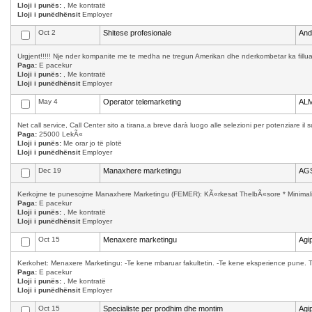
Lloji i punës:
, Me kontratë
Lloji i punëdhënsit
Employer
Oct 2
Shitese profesionale
And
Urgjent!!!!! Nje nder kompanite me te medha ne tregun Amerikan dhe nderkombetar ka filluar 
Paga:
E pacekur
Lloji i punës:
, Me kontratë
Lloji i punëdhënsit
Employer
May 4
Operator telemarketing
AL
Net call service, Call Center sito a tirana,a breve darà luogo alle selezioni per potenziare il 
Paga:
25000 LekÃ«
Lloji i punës:
Me orar jo të plotë
Lloji i punëdhënsit
Employer
Dec 19
Manaxhere marketingu
AGS
Kerkojme te punesojme Manaxhere Marketingu (FEMER): KÃ«rkesat ThelbÃ«sore * Minimalisht
Paga:
E pacekur
Lloji i punës:
, Me kontratë
Lloji i punëdhënsit
Employer
Oct 15
Menaxere marketingu
Agip
Kerkohet: Menaxere Marketingu: -Te kene mbaruar fakultetin. -Te kene eksperience pune. T
Paga:
E pacekur
Lloji i punës:
, Me kontratë
Lloji i punëdhënsit
Employer
Oct 15
Specialiste per prodhim dhe montim
Agip