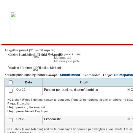
Të gjitha punët (21 në 36 nga 36)
Caktoni Llojin e Punës
Kërkimi i tanishëm
Me kontratë
Me orar jo të plotë
Ridefino kërkimin
Kërkoni punë edhe një herë»
Shkurtimisht
« E mëpars
Paraqiti:
| Gjerësishtë Faqja:
Data
Titulli
Oct 22
Punetor per punime, riparim/sherbime
N.C
NCE shpk (Firme Ndertimi) kerkon te punesoje Punetor per punime riparim-sherbime ne sekto
Paga:
E pacekur
Lloji i punës:
, Me kontratë
Lloji i punëdhënsit
Employer
Oct 22
Ekonomiste
N.C
NCE shpk (Firme Ndertimi) kerkon te punesoje Ekonomiste per mbajtjen e kontabilitetit te saj.
Paga:
E pacekur