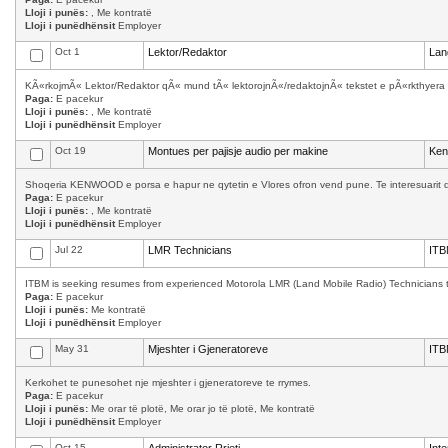
Lloji i punës:
, Me kontratë
Lloji i punëdhënsit
Employer
Oct 1
Lektor/Redaktor
Lan
KÃ«rkojmÃ« Lektor/Redaktor qÃ« mund tÃ« lektorojnÃ«/redaktojnÃ« tekstet e pÃ«rkthyera 
Paga:
E pacekur
Lloji i punës:
, Me kontratë
Lloji i punëdhënsit
Employer
Oct 19
Montues per pajisje audio per makine
Ke
Shoqeria KENWOOD e porsa e hapur ne qytetin e Vlores ofron vend pune. Te interesuarit d
Paga:
E pacekur
Lloji i punës:
, Me kontratë
Lloji i punëdhënsit
Employer
Jul 22
LMR Technicians
ITB
ITBM is seeking resumes from experienced Motorola LMR (Land Mobile Radio) Technicians to w
Paga:
E pacekur
Lloji i punës:
Me kontratë
Lloji i punëdhënsit
Employer
May 31
Mjeshter i Gjeneratoreve
ITB
Kerkohet te punesohet nje mjeshter i gjeneratoreve te rrymes.
Paga:
E pacekur
Lloji i punës:
Me orar të plotë, Me orar jo të plotë, Me kontratë
Lloji i punëdhënsit
Employer
Oct 15