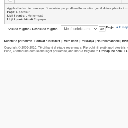
Agiplast kerkon te punesoje: Specialiste per prodhim dhe montim dyer & dritare plastike / d
Paga:
E pacekur
Lloji i punës:
, Me kontratë
Lloji i punëdhënsit
Employer
« E më
Faqja:
Selekto të gjitha
/
Deselekto të gjitha
Kushtet e përdorimit
|
Politikat e intimitetit
|
Rreth nesh
|
Përkrahja
|
Na rekomandoni
|
Bizn
Copyright © 2003-2010. Të gjitha të drejtat e rezervuara. Riprodhimi i plotë apo i pjesër
Pune, Ofertapune.com si dhe logot përkatëse janë marka tregtare të
Ofertapune.com LL