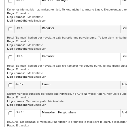
Administrator Rrjeti
Int
Kerkohet informaticien administrator rrjeti. Te kete njohuri te mira te Linux. Eksperiencat 
Paga:
E pacekur
Lloji i punës:
, Me kontratë
Lloji i punëdhënsit
Employer
Oct 5
Banakier
Ber
Hotel "Bermon" kerkon per nevojat e saja banakier me pervoje pune. Te jete djem i shkathet,
Paga:
E pacekur
Lloji i punës:
, Me kontratë
Lloji i punëdhënsit
Employer
Oct 5
Kamarier
Ber
Hotel "Bermon" kerkon per nevojat e saja nje kamarier me pervoje pune. Te jete djem i shkath
Paga:
E pacekur
Lloji i punës:
, Me kontratë
Lloji i punëdhënsit
Employer
Jul 17
Limari
Aut
Njoftim Mundësi punësimi për limari dhe ngjyrosje, në Auto Ngjyrosje Fatoni. Njohurit e punës
Paga:
E pacekur
Lloji i punës:
Me orar të plotë, Me kontratë
Lloji i punëdhënsit
Employer
Oct 10
Manaxher i Pergjithshem
And
RGJENT! Nje kompani e mirenjohur ne fushen e prodhimit te mobiljeve te drurit, e lokalizuar
Paga:
E pacekur