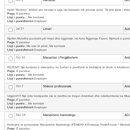
Kamarier
Ber
Hotel "Bermon" kerkon per nevojat e saja nje kamarier me pervoje pune. Te jete djem i shkath
Paga:
E pacekur
Lloji i punës:
, Me kontratë
Lloji i punëdhënsit
Employer
Jul 17
Limari
Aut
Njoftim Mundësi punësimi për limari dhe ngjyrosje, në Auto Ngjyrosje Fatoni. Njohurit e punës
Paga:
E pacekur
Lloji i punës:
Me orar të plotë, Me kontratë
Lloji i punëdhënsit
Employer
Oct 10
Manaxher i Pergjithshem
And
RGJENT! Nje kompani e mirenjohur ne fushen e prodhimit te mobiljeve te drurit, e lokalizuar
Paga:
E pacekur
Lloji i punës:
, Me kontratë
Lloji i punëdhënsit
Employer
Oct 2
Shitese profesionale
And
Urgjent!!!!! Nje nder kompanite me te medha ne tregun Amerikan dhe nderkombetar ka filluar 
Paga:
E pacekur
Lloji i punës:
, Me kontratë
Lloji i punëdhënsit
Employer
Dec 19
Manaxhere marketingu
AGS
Kerkojme te punesojme Manaxhere Marketingu (FEMER): KÃ«rkesat ThelbÃ«sore * Minimalisht
Paga:
E pacekur