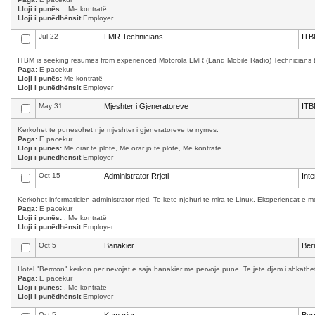
Lloji i punës:
, Me kontratë
Lloji i punëdhënsit
Employer
Jul 22
LMR Technicians
ITB
ITBM is seeking resumes from experienced Motorola LMR (Land Mobile Radio) Technicians to w
Paga:
E pacekur
Lloji i punës:
Me kontratë
Lloji i punëdhënsit
Employer
May 31
Mjeshter i Gjeneratoreve
ITB
Kerkohet te punesohet nje mjeshter i gjeneratoreve te rrymes.
Paga:
E pacekur
Lloji i punës:
Me orar të plotë, Me orar jo të plotë, Me kontratë
Lloji i punëdhënsit
Employer
Oct 15
Administrator Rrjeti
Int
Kerkohet informaticien administrator rrjeti. Te kete njohuri te mira te Linux. Eksperiencat 
Paga:
E pacekur
Lloji i punës:
, Me kontratë
Lloji i punëdhënsit
Employer
Oct 5
Banakier
Ber
Hotel "Bermon" kerkon per nevojat e saja banakier me pervoje pune. Te jete djem i shkathet,
Paga:
E pacekur
Lloji i punës:
, Me kontratë
Lloji i punëdhënsit
Employer
Oct 5