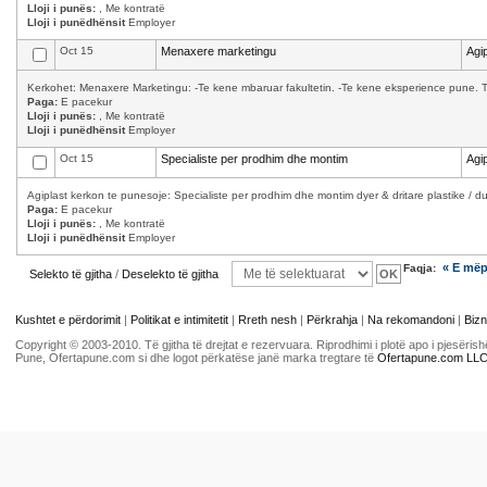
Lloji i punës:
, Me kontratë
Lloji i punëdhënsit
Employer
Oct 15
Menaxere marketingu
Agip
Kerkohet: Menaxere Marketingu: -Te kene mbaruar fakultetin. -Te kene eksperience pune. T
Paga:
E pacekur
Lloji i punës:
, Me kontratë
Lloji i punëdhënsit
Employer
Oct 15
Specialiste per prodhim dhe montim
Agip
Agiplast kerkon te punesoje: Specialiste per prodhim dhe montim dyer & dritare plastike / d
Paga:
E pacekur
Lloji i punës:
, Me kontratë
Lloji i punëdhënsit
Employer
« E më
Faqja:
Selekto të gjitha
/
Deselekto të gjitha
Kushtet e përdorimit
|
Politikat e intimitetit
|
Rreth nesh
|
Përkrahja
|
Na rekomandoni
|
Bizn
Copyright © 2003-2010. Të gjitha të drejtat e rezervuara. Riprodhimi i plotë apo i pjesër
Pune, Ofertapune.com si dhe logot përkatëse janë marka tregtare të
Ofertapune.com LL