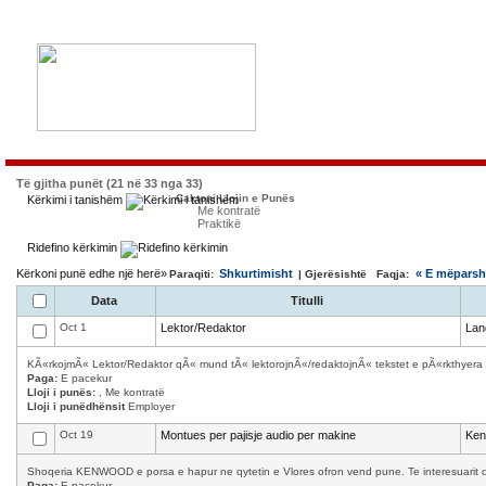
Të gjitha punët (21 në 33 nga 33)
Caktoni Llojin e Punës
Kërkimi i tanishëm
Me kontratë
Praktikë
Ridefino kërkimin
Kërkoni punë edhe një herë»
Shkurtimisht
« E mëpars
Paraqiti:
| Gjerësishtë Faqja:
Data
Titulli
Oct 1
Lektor/Redaktor
Lan
KÃ«rkojmÃ« Lektor/Redaktor qÃ« mund tÃ« lektorojnÃ«/redaktojnÃ« tekstet e pÃ«rkthyera 
Paga:
E pacekur
Lloji i punës:
, Me kontratë
Lloji i punëdhënsit
Employer
Oct 19
Montues per pajisje audio per makine
Ke
Shoqeria KENWOOD e porsa e hapur ne qytetin e Vlores ofron vend pune. Te interesuarit d
Paga:
E pacekur