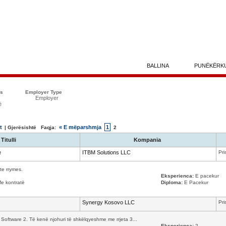
BALLINA
PUNËKËRK
ës
Employer Type
Employer
ë
t
« E mëparshmja
1
| Gjerësishtë Faqja:
2
Titulli
Kompania
e
ITBM Solutions LLC
Pri
te rrymes.
Eksperienca:
E pacekur
Me kontratë
Diploma:
E Pacekur
Synergy Kosovo LLC
Pri
Software 2. Të kenë njohuri të shkëlqyeshme me rrjeta 3...
Eksperienca:
2