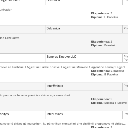
bajtje tÃ« Web
Balcanica
munikacion
Eksperienca:
3
Diploma:
E Pacekur
Balcanica
Pri
dhe Ekzekutive.
Eksperienca:
2
Diploma:
Fakultet
Synergy Kosovo LLC
Pri
Pod
e ne Prishtinë 1 Agjent ne Fushë Kosovë 1 agjent ne Mitrovicë 1 agjent ne Ferizaj 1 agjent...
Eksperienca:
E pacekur
Diploma:
E Pacekur
InterEminex
Pri
cilin punon ne baze te planit te caktuar nga menaxheri...
Eksperienca:
2
Diploma:
Shkolla e Mesme
shitjes
InterEminex
Pri
ameve të shitjes që menaxhon, ku përfshihen menaxhimi dhe zhvillimi i programeve të shitjes...
Eksperienca:
2