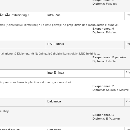
Diploma:
Fakultet
sÃ« sÃ« Inxhinieringut
Infra Plus
Pri
timtari (Konstruktiv/Hidroteknik) • Të këtë përvojë në projektimin dhe menaxhimin e punëve...
Eksperienca:
6
Diploma:
Fakultet
RAFII shp.k
Pri
nxhinier/e të Diplomuar të Ndërtimtarisë-drejtimi konstruktiv 3.Një Inxhinier...
Eksperienca:
E pacekur
Diploma:
Fakultet
InterEminex
Pri
cilin punon ne baze te planit te caktuar nga menaxheri...
Eksperienca:
2
Diploma:
Shkolla e Mesme
Balcanica
Pri
e shitje
Eksperienca:
1
Diploma:
E Pacekur
Pri