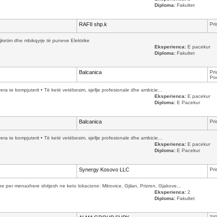
Diploma:
Fakultet
RAFII shp.k
Pri
jketim dhe mbikqyrje të puneve Elektrike
Eksperienca:
E pacekur
Diploma:
Fakultet
Balcanica
Pri
Pod
yera te kompjuterit • Të ketë vetëbesim, sjellje profesionale dhe ambicie...
Eksperienca:
E pacekur
Diploma:
E Pacekur
Balcanica
Pri
yera te kompjuterit • Të ketë vetëbesim, sjellje profesionale dhe ambicie...
Eksperienca:
E pacekur
Diploma:
E Pacekur
Synergy Kosovo LLC
Pri
per menaxhere shitjesh ne keto lokacione: Mitrovice, Gjilan, Prizren, Gjakove...
Eksperienca:
2
Diploma:
Fakultet