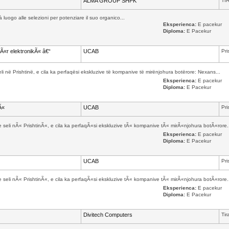
ALMA GROUP SHPK
TI
à luogo alle selezioni per potenziare il suo organico...
Eksperienca:
E pacekur
Diploma:
E Pacekur
pÃ«r elektronikÃ« â€“
UCAB
Pri
në Prishtinë, e cila ka perfaqësi ekskluzive të kompanive të mirënjohura botërore: Nexans...
Eksperienca:
E pacekur
Diploma:
E Pacekur
Ã«
UCAB
Pri
li nÃ« PrishtinÃ«, e cila ka perfaqÃ«si ekskluzive tÃ« kompanive tÃ« mirÃ«njohura botÃ«rore.
Eksperienca:
E pacekur
Diploma:
E Pacekur
UCAB
Pri
li nÃ« PrishtinÃ«, e cila ka perfaqÃ«si ekskluzive tÃ« kompanive tÃ« mirÃ«njohura botÃ«rore.
Eksperienca:
E pacekur
Diploma:
E Pacekur
Divitech Computers
Tir