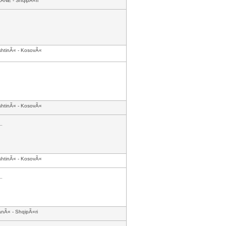
RANE - ShqipÃ«ri
shtinÃ« - KosovÃ«
shtinÃ« - KosovÃ«
..
shtinÃ« - KosovÃ«
..
anÃ« - ShqipÃ«ri