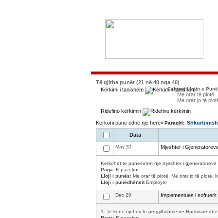
Të gjitha punët (21 në 40 nga 40)
Caktoni Llojin e Pun
Kërkimi i tanishëm
Me orar të plotë
Me orar jo të plot
Ridefino kërkimin
Kërkoni punë edhe një herë»
Shkurtimish
Paraqiti:
Data
May 31
Mjeshter i Gjeneratorev
Kerkohet te punesohet nje mjeshter i gjeneratoreve 
Paga:
E pacekur
Lloji i punës:
Me orar të plotë, Me orar jo të plotë, 
Lloji i punëdhënsit
Employer
Dec 20
Implementues i softuerit
1. Te kenë njohuri të përgjithshme në Hardware dhe 
Paga:
E pacekur