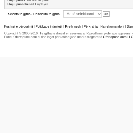
Lloji i punës:
Me orar të plotë
Lloji i punëdhënsit
Employer
Selekto të gjitha
/
Deselekto të gjitha
Kushtet e përdorimit
|
Politikat e intimitetit
|
Rreth nesh
|
Përkrahja
|
Na rekomandoni
|
Bizn
Copyright © 2003-2010. Të gjitha të drejtat e rezervuara. Riprodhimi i plotë apo i pjesër
Pune, Ofertapune.com si dhe logot përkatëse janë marka tregtare të
Ofertapune.com LL