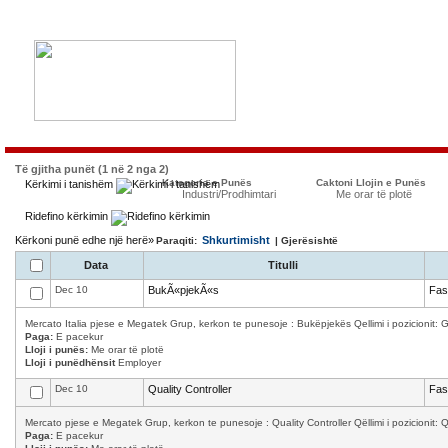
Të gjitha punët (1 në 2 nga 2)
Kategoria e Punës
Caktoni Llojin e Punës
Kërkimi i tanishëm
Industri/Prodhimtari
Me orar të plotë
Ridefino kërkimin
Kërkoni punë edhe një herë»
Shkurtimisht
Paraqiti:
| Gjerësishtë
Data
Titulli
Dec 10
BukÃ«pjekÃ«s
Fas
Mercato Italia pjese e Megatek Grup, kerkon te punesoje : Bukëpjekës Qellimi i pozicionit: Ga
Paga:
E pacekur
Lloji i punës:
Me orar të plotë
Lloji i punëdhënsit
Employer
Dec 10
Quality Controller
Fas
Mercato pjese e Megatek Grup, kerkon te punesoje : Quality Controller Qëllimi i pozicionit: Qula
Paga:
E pacekur