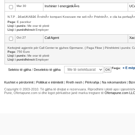
Mar 30
Inxhinier I energjetikÃ«s
UC
N.T.P . â€œUKABâ€ Ã«shtÃ« kompani Kosovare me seli nÃ« PrishtinÃ«, e cila ka perfaqÃ«s
Paga:
E pacekur
Lloji i punës:
Me orar të plotë
Lloji i punëdhënsit
Employer
Oct 27
Call Agent
Xac
Kerkojmë agjent/e për Call Center te gjuhes Gjermane. ( Paga Fikse ) Përshkrimi i punës: Cal
Paga:
750 Euro
Lloji i punës:
Me orar të plotë
Lloji i punëdhënsit
Employer
« E më
Faqja:
Selekto të gjitha
/
Deselekto të gjitha
Kushtet e përdorimit
|
Politikat e intimitetit
|
Rreth nesh
|
Përkrahja
|
Na rekomandoni
|
Bizn
Copyright © 2003-2010. Të gjitha të drejtat e rezervuara. Riprodhimi i plotë apo i pjesër
Pune, Ofertapune.com si dhe logot përkatëse janë marka tregtare të
Ofertapune.com LL