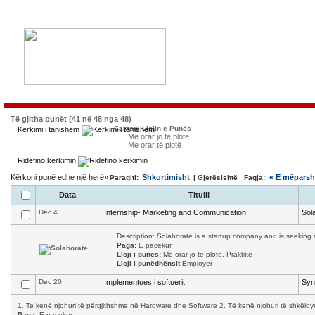
Të gjitha punët (41 në 48 nga 48)
Caktoni Llojin e Punës
Kërkimi i tanishëm
Me orar jo të plotë
Me orar të plotë
Ridefino kërkimin
Kërkoni punë edhe një herë»
Shkurtimisht
« E mëpars
Paraqiti:
| Gjerësishtë Faqja:
Data
Titulli
Dec 4
Internship- Marketing and Communication
Sol
Description: Solaborate is a startup company and is seeking a
Paga:
E pacekur
Lloji i punës:
Me orar jo të plotë, Praktikë
Lloji i punëdhënsit
Employer
Dec 20
Implementues i softuerit
Syn
1. Te kenë njohuri të përgjithshme në Hardware dhe Software 2. Të kenë njohuri të shkëlqy
Paga:
E pacekur