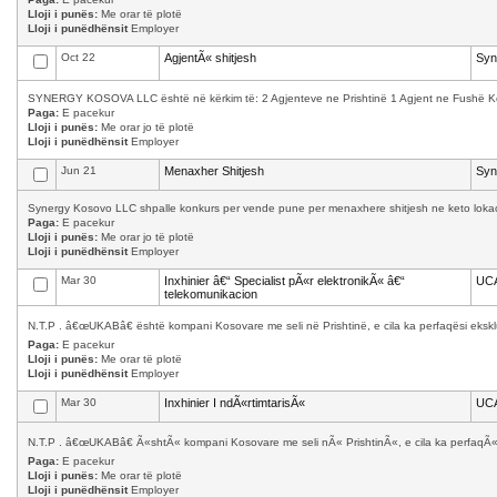
Lloji i punës:
Me orar të plotë
Lloji i punëdhënsit
Employer
Oct 22
AgjentÃ« shitjesh
Syn
SYNERGY KOSOVA LLC është në kërkim të: 2 Agjenteve ne Prishtinë 1 Agjent ne Fushë Kosov
Paga:
E pacekur
Lloji i punës:
Me orar jo të plotë
Lloji i punëdhënsit
Employer
Jun 21
Menaxher Shitjesh
Syn
Synergy Kosovo LLC shpalle konkurs per vende pune per menaxhere shitjesh ne keto lokacion
Paga:
E pacekur
Lloji i punës:
Me orar jo të plotë
Lloji i punëdhënsit
Employer
Mar 30
Inxhinier â€“ Specialist pÃ«r elektronikÃ« â€“
UC
telekomunikacion
N.T.P . â€œUKABâ€ është kompani Kosovare me seli në Prishtinë, e cila ka perfaqësi ekskl
Paga:
E pacekur
Lloji i punës:
Me orar të plotë
Lloji i punëdhënsit
Employer
Mar 30
Inxhinier I ndÃ«rtimtarisÃ«
UC
N.T.P . â€œUKABâ€ Ã«shtÃ« kompani Kosovare me seli nÃ« PrishtinÃ«, e cila ka perfaqÃ«s
Paga:
E pacekur
Lloji i punës:
Me orar të plotë
Lloji i punëdhënsit
Employer