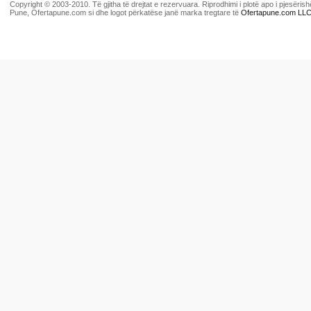
Copyright © 2003-2010. Të gjitha të drejtat e rezervuara. Riprodhimi i plotë apo i pjesër
Pune, Ofertapune.com si dhe logot përkatëse janë marka tregtare të
Ofertapune.com LL