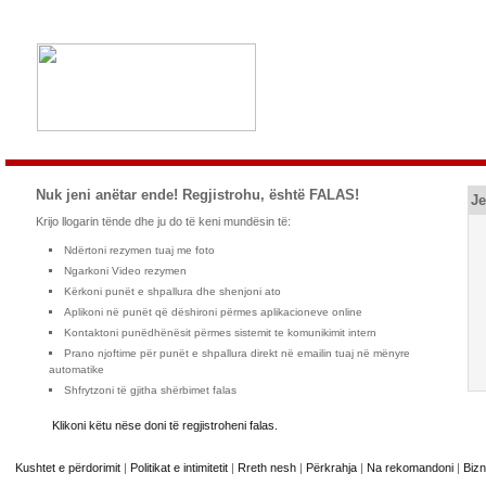
Nuk jeni anëtar ende! Regjistrohu, është FALAS!
Je
Krijo llogarin tënde dhe ju do të keni mundësin të:
Ndërtoni rezymen tuaj me foto
Ngarkoni Video rezymen
Kërkoni punët e shpallura dhe shenjoni ato
Aplikoni në punët që dëshironi përmes aplikacioneve online
Kontaktoni punëdhënësit përmes sistemit te komunikimit intern
Prano njoftime për punët e shpallura direkt në emailin tuaj në mënyre
automatike
Shfrytzoni të gjitha shërbimet falas
Klikoni këtu nëse doni të regjistroheni falas.
Kushtet e përdorimit
|
Politikat e intimitetit
|
Rreth nesh
|
Përkrahja
|
Na rekomandoni
|
Bizn