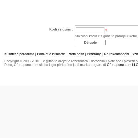
Kodi i siguris :
*
Shkruani kodin e siguris të paraqitur këtu!
Kushtet e përdorimit
|
Politikat e intimitetit
|
Rreth nesh
|
Përkrahja
|
Na rekomandoni
|
Bizn
Copyright © 2003-2010. Të gjitha të drejtat e rezervuara. Riprodhimi i plotë apo i pjesër
Pune, Ofertapune.com si dhe logot përkatëse janë marka tregtare të
Ofertapune.com LL