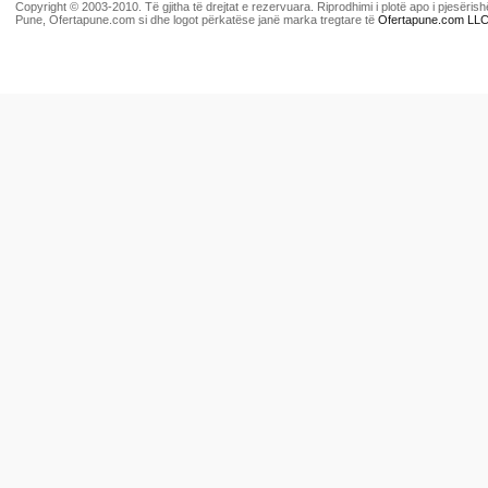
Copyright © 2003-2010. Të gjitha të drejtat e rezervuara. Riprodhimi i plotë apo i pjesër
Pune, Ofertapune.com si dhe logot përkatëse janë marka tregtare të
Ofertapune.com LL