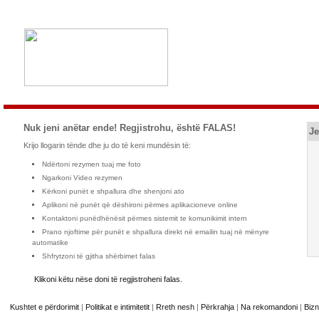
Nuk jeni anëtar ende! Regjistrohu, është FALAS!
Je
Krijo llogarin tënde dhe ju do të keni mundësin të:
Ndërtoni rezymen tuaj me foto
Ngarkoni Video rezymen
Kërkoni punët e shpallura dhe shenjoni ato
Aplikoni në punët që dëshironi përmes aplikacioneve online
Kontaktoni punëdhënësit përmes sistemit te komunikimit intern
Prano njoftime për punët e shpallura direkt në emailin tuaj në mënyre
automatike
Shfrytzoni të gjitha shërbimet falas
Klikoni këtu nëse doni të regjistroheni falas.
Kushtet e përdorimit
|
Politikat e intimitetit
|
Rreth nesh
|
Përkrahja
|
Na rekomandoni
|
Bizn