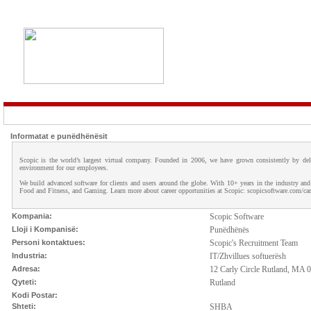
Informatat e punëdhënësit
Scopic is the world’s largest virtual company. Founded in 2006, we have grown consistently by deli
environment for our employees.
We build advanced software for clients and users around the globe. With 10+ years in the industry an
Food and Fitness, and Gaming. Learn more about career opportunities at Scopic: scopicsoftware.com/car
Kompania:
Scopic Software
Lloji i Kompanisë:
Punëdhënës
Personi kontaktues:
Scopic's Recruitment Team
Industria:
IT/Zhvillues softuerësh
Adresa:
12 Carly Circle Rutland, MA
Qyteti:
Rutland
Kodi Postar:
Shteti:
SHBA