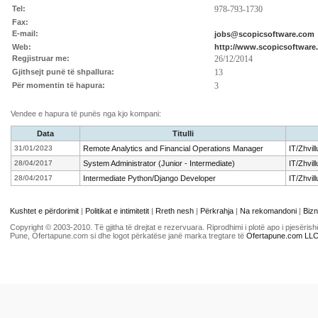
Tel:
978-793-1730
Fax:
E-mail:
jobs@scopicsoftware.com
Web:
http://www.scopicsoftware
Regjistruar me:
26/12/2014
Gjithsejt punë të shpallura:
13
Për momentin të hapura:
3
Vendee e hapura të punës nga kjo kompani:
Data
Titulli
31/01/2023
Remote Analytics and Financial Operations Manager
IT/Zhvil
28/04/2017
System Administrator (Junior - Intermediate)
IT/Zhvil
28/04/2017
Intermediate Python/Django Developer
IT/Zhvil
Kushtet e përdorimit
|
Politikat e intimitetit
|
Rreth nesh
|
Përkrahja
|
Na rekomandoni
|
Bizn
Copyright © 2003-2010. Të gjitha të drejtat e rezervuara. Riprodhimi i plotë apo i pjesër
Pune, Ofertapune.com si dhe logot përkatëse janë marka tregtare të
Ofertapune.com LL