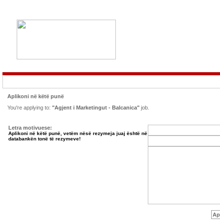
Aplikoni në këtë punë
You're applying to:
"Agjent i Marketingut - Balcanica"
job.
Letra motivuese:
Aplikoni në këtë punë, vetëm nësë rezymeja juaj është në
databankën tonë të rezymeve!