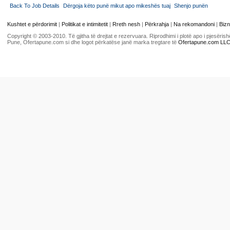
Back To Job Details
Dërgoja këto punë mikut apo mikeshës tuaj
Shenjo punën
Kushtet e përdorimit
|
Politikat e intimitetit
|
Rreth nesh
|
Përkrahja
|
Na rekomandoni
|
Bizn
Copyright © 2003-2010. Të gjitha të drejtat e rezervuara. Riprodhimi i plotë apo i pjesër
Pune, Ofertapune.com si dhe logot përkatëse janë marka tregtare të
Ofertapune.com LL