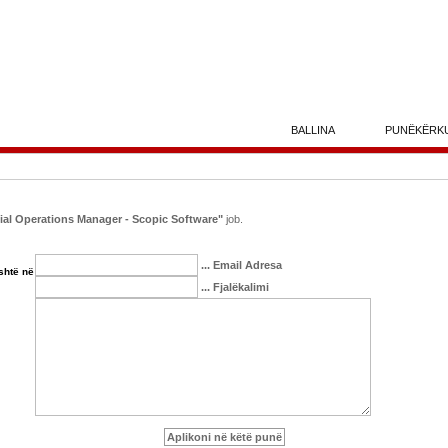
BALLINA
PUNËKËRK
ial Operations Manager - Scopic Software"
job.
... Email Adresa
shtë në
... Fjalëkalimi