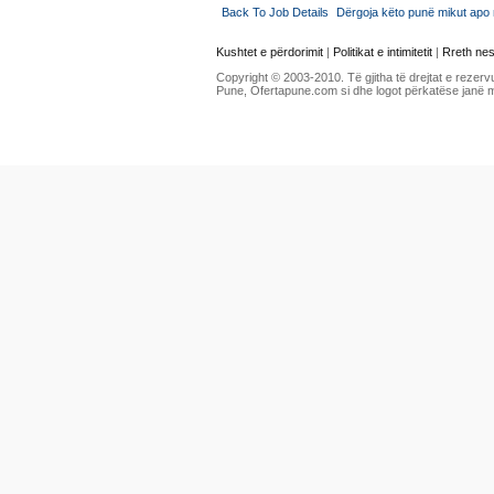
Back To Job Details
Dërgoja këto punë mikut apo 
Kushtet e përdorimit
|
Politikat e intimitetit
|
Rreth ne
Copyright © 2003-2010. Të gjitha të drejtat e rezerv
Pune, Ofertapune.com si dhe logot përkatëse janë 