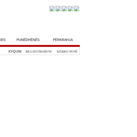
UES
PUNËDHËNËS
PËRKRAHJA
KYQUNI
REGJISTROHUNI
KËRKO PUNË