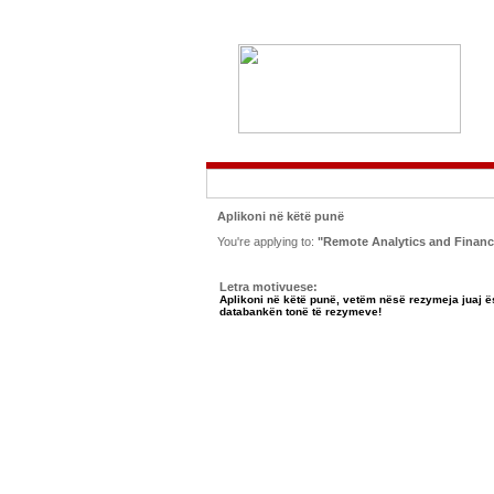
Aplikoni në këtë punë
You're applying to:
"Remote Analytics and Financ
Letra motivuese:
Aplikoni në këtë punë, vetëm nësë rezymeja juaj ë
databankën tonë të rezymeve!