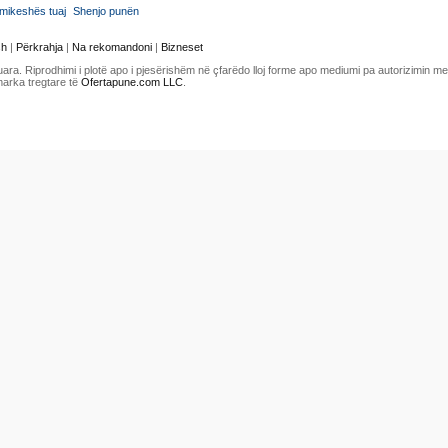
mikeshës tuaj
Shenjo punën
sh
|
Përkrahja
|
Na rekomandoni
|
Bizneset
uara. Riprodhimi i plotë apo i pjesërishëm në çfarëdo lloj forme apo mediumi pa autorizimin 
marka tregtare të
Ofertapune.com LLC
.