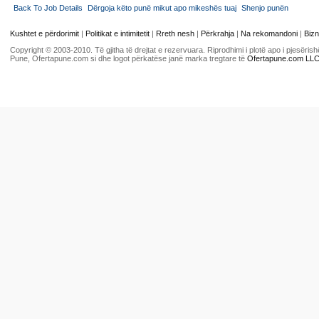
Back To Job Details
Dërgoja këto punë mikut apo mikeshës tuaj
Shenjo punën
Kushtet e përdorimit
|
Politikat e intimitetit
|
Rreth nesh
|
Përkrahja
|
Na rekomandoni
|
Bizn
Copyright © 2003-2010. Të gjitha të drejtat e rezervuara. Riprodhimi i plotë apo i pjesër
Pune, Ofertapune.com si dhe logot përkatëse janë marka tregtare të
Ofertapune.com LL