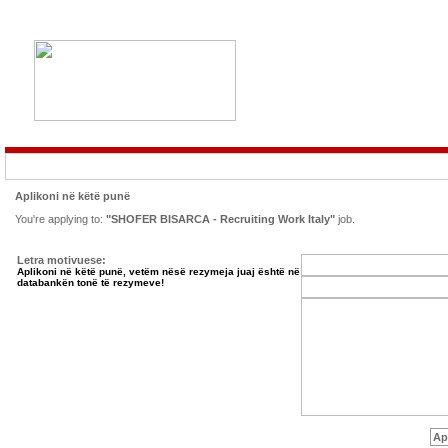
Aplikoni në këtë punë
You're applying to:
"SHOFER BISARCA - Recruiting Work Italy"
job.
Letra motivuese:
Aplikoni në këtë punë, vetëm nësë rezymeja juaj është në
databankën tonë të rezymeve!