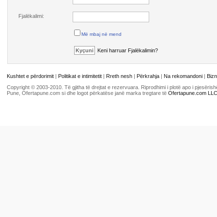
Fjalëkalimi:
Më mbaj në mend
Keni harruar Fjalëkalimin?
Kushtet e përdorimit
|
Politikat e intimitetit
|
Rreth nesh
|
Përkrahja
|
Na rekomandoni
|
Bizn
Copyright © 2003-2010. Të gjitha të drejtat e rezervuara. Riprodhimi i plotë apo i pjesër
Pune, Ofertapune.com si dhe logot përkatëse janë marka tregtare të
Ofertapune.com LL