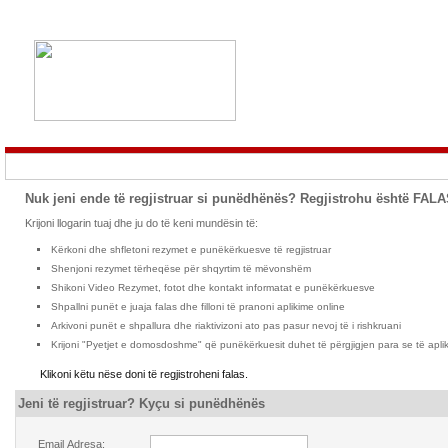
Nuk jeni ende të regjistruar si punëdhënës? Regjistrohu është FALA
Krijoni llogarin tuaj dhe ju do të keni mundësin të:
Kërkoni dhe shfletoni rezymet e punëkërkuesve të regjistruar
Shenjoni rezymet tërheqëse për shqyrtim të mëvonshëm
Shikoni Video Rezymet, fotot dhe kontakt informatat e punëkërkuesve
Shpallni punët e juaja falas dhe filloni të pranoni aplikime online
Arkivoni punët e shpallura dhe riaktivizoni ato pas pasur nevoj të i rishkruani
Krijoni "Pyetjet e domosdoshme" që punëkërkuesit duhet të përgjigjen para se të aplik
Klikoni këtu nëse doni të regjistroheni falas.
Jeni të regjistruar? Kyçu si punëdhënës
Email Adresa: