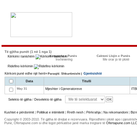
Të gjitha punët (1 në 1 nga 1)
Kategoria e Punës
Caktoni Llojin e Punës
Kërkimi i tanishëm
Inxhiniering
Me orar jo të plotë
Ridefino kërkimin
Kërkoni punë edhe një herë»
Gjerësishtë
Paraqiti: Shkurtimisht |
Data
Titulli
May 31
Mjeshter i Gjeneratoreve
ITB
Selekto të gjitha
/
Deselekto të gjitha
Kushtet e përdorimit
|
Politikat e intimitetit
|
Rreth nesh
|
Përkrahja
|
Na rekomandoni
|
Bizn
Copyright © 2003-2010. Të gjitha të drejtat e rezervuara. Riprodhimi i plotë apo i pjesër
Pune, Ofertapune.com si dhe logot përkatëse janë marka tregtare të
Ofertapune.com LL