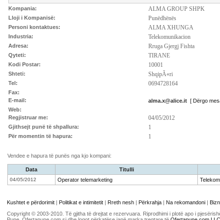
Kompania:
ALMA GROUP SHPK
Lloji i Kompanisë:
Punëdhënës
Personi kontaktues:
ALMA XHUNGA
Industria:
Telekomunikacion
Adresa:
Rruga Gjergj Fishta
Qyteti:
TIRANE
Kodi Postar:
10001
Shteti:
ShqipÃ«ri
Tel:
0694728164
Fax:
E-mail:
alma.x@alice.it
[ Dërgo mesa
Web:
Regjistruar me:
04/05/2012
Gjithsejt punë të shpallura:
1
Për momentin të hapura:
1
Vendee e hapura të punës nga kjo kompani:
Data
Titulli
04/05/2012
Operator telemarketing
Telekom
Kushtet e përdorimit
|
Politikat e intimitetit
|
Rreth nesh
|
Përkrahja
|
Na rekomandoni
|
Bizn
Copyright © 2003-2010. Të gjitha të drejtat e rezervuara. Riprodhimi i plotë apo i pjesër
Pune, Ofertapune.com si dhe logot përkatëse janë marka tregtare të
Ofertapune.com LL