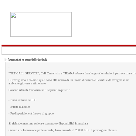
Informatat e punëdhënësit
-
"NET CALL SERVICE", Call Center sito a TIRANA,a breve darà luogo alle selezioni per potenziare il 
Ci rivolgiamo a coloro i quali sono alla ricerca di un lavoro dinamico e flessibile da svolgere in un
ambiente giovane e stimolante.
Saranno ritenuti fondamentali i seguenti requisiti :
- Buon utilizzo del PC
- Buona dialettica
- Predisposizione al lavoro di gruppo
Si richiede massima serietà e soprattutto disponibilità immediata.
Garanzia di formazione professionale, fisso mensile di 25000 LEK + provvigioni+bonus.