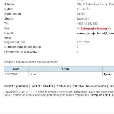
Adresa:
XK, VÃ«llezÃ«rit Fazliu, Pri
Qyteti:
PrishtinÃ«
Kodi Postar:
10000
Shteti:
KosovÃ«
Tel:
+383 49 162 833
Fax:
<< Informatë e fshehur>>
E-mail:
autongjyrosje_fatoni@hot
Web:
Regjistruar me:
17/07/2021
Gjithsejt punë të shpallura:
1
Për momentin të hapura:
1
Vendee e hapura të punës nga kjo kompani:
Data
Titulli
17/07/2021
Limari
TjetÃ«r
Kushtet e përdorimit
|
Politikat e intimitetit
|
Rreth nesh
|
Përkrahja
|
Na rekomandoni
|
Bizn
Copyright © 2003-2010. Të gjitha të drejtat e rezervuara. Riprodhimi i plotë apo i pjesër
Pune, Ofertapune.com si dhe logot përkatëse janë marka tregtare të
Ofertapune.com LL