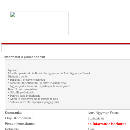
Informatat e punëdhënësit
-
Njoftim
Mundësi punësimi për limari dhe ngjyrosje, në Auto Ngjyrosje Fatoni.
Njohurit e punës:
• Riparimi i pjesëve të dëmtura
• Montimi dhe çmontimi i pjesëve të automjeteve
• Ngjyrosja dhe formimi i sipërfaqeve të automjeteve
Kualifikimi i nevojshëm:
• Shkollë profesionale
• Përvojë pune profesionale
• Aftësi të shkëlqyera për të punuar në ekip
• Vetë-inciativë dhe ndjenjën e përgjegjësisë
Kompania:
Auto Ngjyrosje Fatoni
Lloji i Kompanisë:
Punëdhënës
Personi kontaktues:
<< Informatë e fshehur>>
Industria:
Tjetër