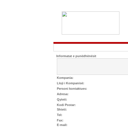
Informatat e punëdhënësit
Kompania:
Lloji i Kompanisë:
Personi kontaktues:
Adresa:
Qyteti:
Kodi Postar:
Shteti:
Tel:
Fax:
E-mail: