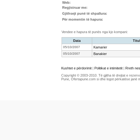
Web:
Regjistruar me:
Gjithsejt punë të shpallura:
Për momentin të hapura:
Vendee e hapura të punës nga kjo kompani:
Data
Titul
05/10/2007
Kamarier
05/10/2007
Banakier
Kushtet e përdorimit
|
Politikat e intimitetit
|
Rreth ne
Copyright © 2003-2010. Të gjitha të drejtat e rezerv
Pune, Ofertapune.com si dhe logot përkatëse janë 