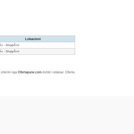
Lokacioni
Ã« - ShqipÃ«ri
Ã« - ShqipÃ«ri
me shkrim nga
Ofertapune.com
është i ndaluar. Oferta