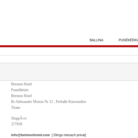
BALLINA
PUNËKËRK
Bermon Hotel
Punëdhënës
Bermon Hotel
Rr.Aleksander Moisiu Nr 12 , Perballe Kinostudios
Tirane
ShqipÃ«ri
377939
info@bermonhotel.com
[ Dërgo mesazh privat]