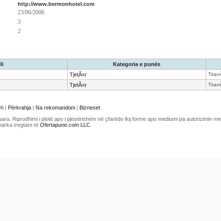
http://www.bermonhotel.com
23/06/2006
3
2
li
Kategoria e punës
TjetÃ«r
Tiran
TjetÃ«r
Tiran
sh
|
Përkrahja
|
Na rekomandoni
|
Bizneset
uara. Riprodhimi i plotë apo i pjesërishëm në çfarëdo lloj forme apo mediumi pa autorizimin 
marka tregtare të
Ofertapune.com LLC
.