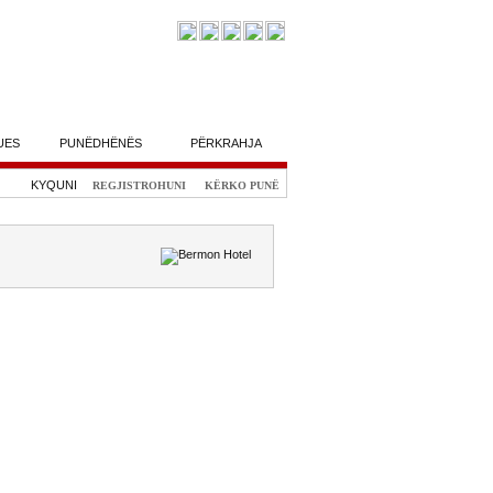
UES
PUNËDHËNËS
PËRKRAHJA
KYQUNI
REGJISTROHUNI
KËRKO PUNË