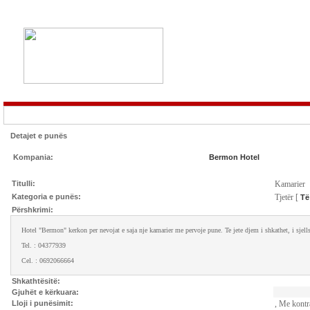
Detajet e punës
Kompania:
Bermon Hotel
Titulli:
Kamarier
Kategoria e punës:
Tjetër [
Të
Përshkrimi:
Hotel "Bermon" kerkon per nevojat e saja nje kamarier me pervoje pune. Te jete djem i shkathet, i sjel
Tel. : 04377939
Cel. : 0692066664
Shkathtësitë:
Gjuhët e kërkuara:
Lloji i punësimit:
, Me kontr