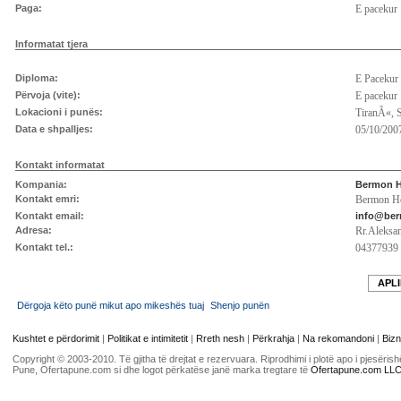
Paga:
E pacekur
Informatat tjera
Diploma:
E Pacekur
Përvoja (vite):
E pacekur
Lokacioni i punës:
TiranÃ«, 
Data e shpalljes:
05/10/2007
Kontakt informatat
Kompania:
Bermon H
Kontakt emri:
Bermon Ho
Kontakt email:
info@ber
Adresa:
Rr.Aleksan
Kontakt tel.:
04377939
APLI
Dërgoja këto punë mikut apo mikeshës tuaj
Shenjo punën
Kushtet e përdorimit
|
Politikat e intimitetit
|
Rreth nesh
|
Përkrahja
|
Na rekomandoni
|
Bizn
Copyright © 2003-2010. Të gjitha të drejtat e rezervuara. Riprodhimi i plotë apo i pjesër
Pune, Ofertapune.com si dhe logot përkatëse janë marka tregtare të
Ofertapune.com LL