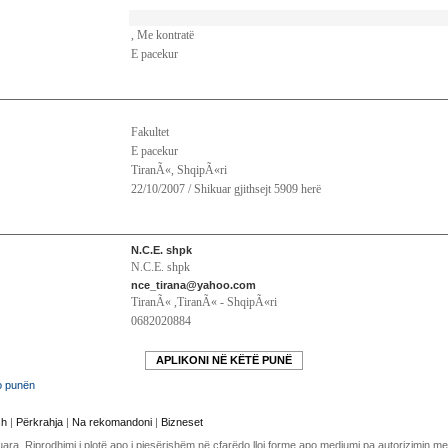
, Me kontratë
E pacekur
Fakultet
E pacekur
TiranÃ«, ShqipÃ«ri
22/10/2007 / Shikuar gjithsejt 5909 herë
N.C.E. shpk
N.C.E. shpk
nce_tirana@yahoo.com
TiranÃ« ,TiranÃ« - ShqipÃ«ri
0682020884
APLIKONI NË KËTË PUNË
o punën
sh
|
Përkrahja
|
Na rekomandoni
|
Bizneset
uara. Riprodhimi i plotë apo i pjesërishëm në çfarëdo lloj forme apo mediumi pa autorizimin 