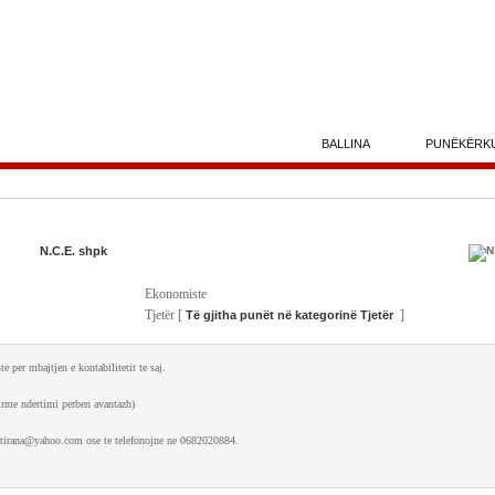
BALLINA
PUNËKËRK
N.C.E. shpk
Ekonomiste
Tjetër [
]
Të gjitha punët në kategorinë Tjetër
per mbajtjen e kontabilitetit te saj.
firme ndertimi perben avantazh)
ce_tirana@yahoo.com ose te telefonojne ne 0682020884.