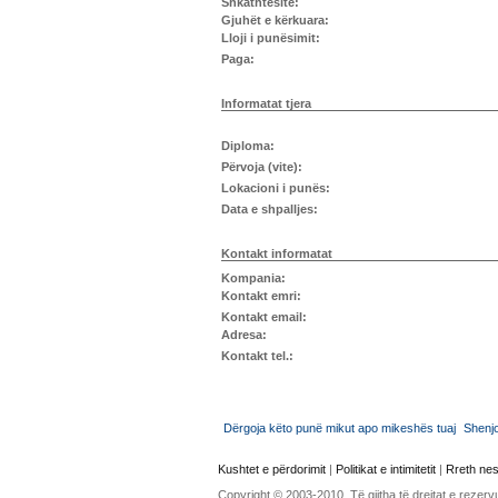
Shkathtësitë:
Gjuhët e kërkuara:
Lloji i punësimit:
Paga:
Informatat tjera
Diploma:
Përvoja (vite):
Lokacioni i punës:
Data e shpalljes:
Kontakt informatat
Kompania:
Kontakt emri:
Kontakt email:
Adresa:
Kontakt tel.:
Dërgoja këto punë mikut apo mikeshës tuaj
Shenj
Kushtet e përdorimit
|
Politikat e intimitetit
|
Rreth ne
Copyright © 2003-2010. Të gjitha të drejtat e rezerv