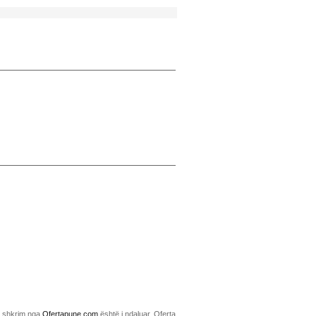
me shkrim nga
Ofertapune.com
është i ndaluar. Oferta