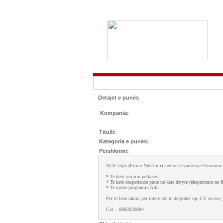
Detajet e punës
Kompania:
Titulli:
Kategoria e punës:
Përshkrimi:
NCE shpk (Firme Ndertimi) kerkon te punesoje Ekonomiste 
* Te kete arsimin perkates
* Te kete eksperience pune ne kete detyre (eksperienca ne 
* Te njohe programin Alfa
Per te lene takim per interviste te dergohet nje CV ne n
Cel. : 0682020884