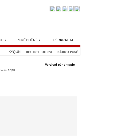
UES
PUNËDHËNËS
PËRKRAHJA
KYQUNI
REGJISTROHUNI
KËRKO PUNË
Verzioni për shtypje