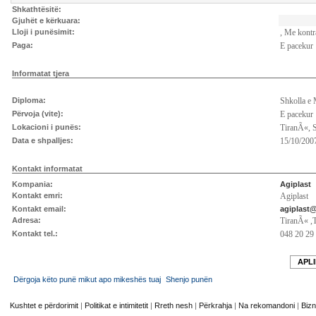
Shkathtësitë:
Gjuhët e kërkuara:
Lloji i punësimit:
, Me kontr
Paga:
E pacekur
Informatat tjera
Diploma:
Shkolla e
Përvoja (vite):
E pacekur
Lokacioni i punës:
TiranÃ«, 
Data e shpalljes:
15/10/2007
Kontakt informatat
Kompania:
Agiplast
Kontakt emri:
Agiplast
Kontakt email:
agiplast
Adresa:
TiranÃ« ,
Kontakt tel.:
048 20 29
APLI
Dërgoja këto punë mikut apo mikeshës tuaj
Shenjo punën
Kushtet e përdorimit
|
Politikat e intimitetit
|
Rreth nesh
|
Përkrahja
|
Na rekomandoni
|
Bizn