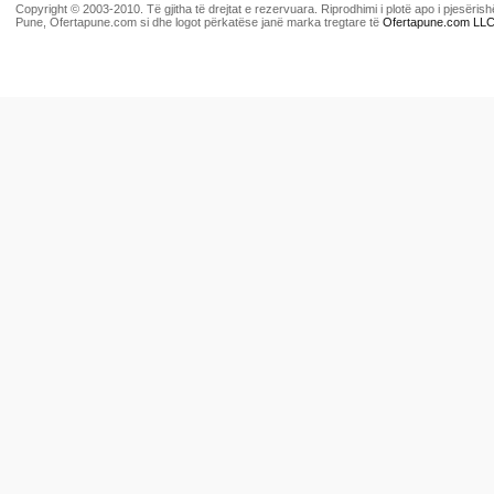
Copyright © 2003-2010. Të gjitha të drejtat e rezervuara. Riprodhimi i plotë apo i pjesër
Pune, Ofertapune.com si dhe logot përkatëse janë marka tregtare të
Ofertapune.com LL