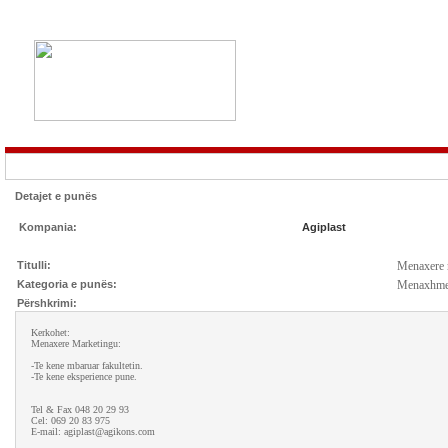
Detajet e punës
Kompania:
Agiplast
Titulli:
Menaxere 
Kategoria e punës:
Menaxhme
Përshkrimi:
Kerkohet:
Menaxere Marketingu:
-Te kene mbaruar fakultetin.
-Te kene eksperience pune.
Tel & Fax 048 20 29 93
Cel: 069 20 83 975
E-mail: agiplast@agikons.com