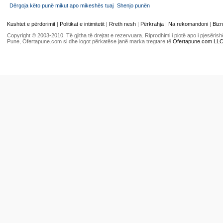
Dërgoja këto punë mikut apo mikeshës tuaj
Shenjo punën
Kushtet e përdorimit
|
Politikat e intimitetit
|
Rreth nesh
|
Përkrahja
|
Na rekomandoni
|
Bizn
Copyright © 2003-2010. Të gjitha të drejtat e rezervuara. Riprodhimi i plotë apo i pjesër
Pune, Ofertapune.com si dhe logot përkatëse janë marka tregtare të
Ofertapune.com LL