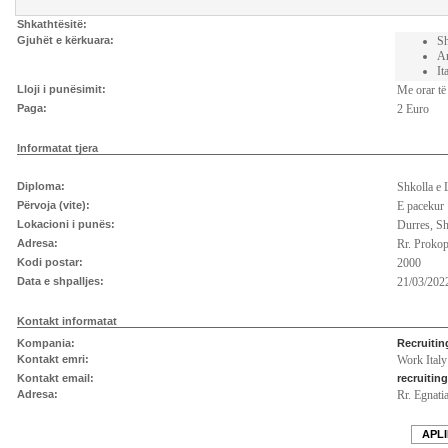
Shkathtësitë:
Gjuhët e kërkuara:
S
An
It
Lloji i punësimit:
Me orar të
Paga:
2 Euro
Informatat tjera
Diploma:
Shkolla e 
Përvoja (vite):
E pacekur
Lokacioni i punës:
Durres, S
Adresa:
Rr. Prokop
Kodi postar:
2000
Data e shpalljes:
21/03/2022
Kontakt informatat
Kompania:
Recruitin
Kontakt emri:
Work Italy
Kontakt email:
recruitin
Adresa:
Rr. Egnat
APLI