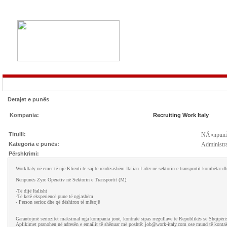
Detajet e punës
Kompania:
Recruiting Work Italy
Titulli:
NÃ«npunÃ«
Kategoria e punës:
Administra
Përshkrimi:
WorkItaly në emër të një Klienti të saj të rëndësishëm Italian Lider në sektorin e transportit kombëta
Nënpunës Zyre Operativ në Sektorin e Transportit (M):
-Të dijë Italisht
-Të ketë eksperiencë pune të ngjashëm
- Person serioz dhe që dëshiron tè mësojë
Garantojmë seriozitet maksimal nga kompania jonë, kontratë sipas rregullave të Republikës së Shqipëri
Aplikimet pranohen në adresën e emailit të shënuar më poshtë: job@work-italy.com ose mund të konta