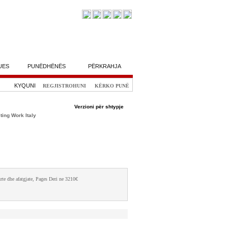
UES
PUNËDHËNËS
PËRKRAHJA
KYQUNI
REGJISTROHUNI
KËRKO PUNË
Verzioni për shtypje
te dhe afatgjate, Pages Deri ne 3210€