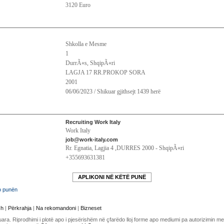
3120 Euro
Shkolla e Mesme
1
DurrÃ«s, ShqipÃ«ri
LAGJA 17 RR.PROKOP SORA
2001
06/06/2023 / Shikuar gjithsejt 1439 herë
Recruiting Work Italy
Work Italy
job@work-italy.com
Rr. Egnatia, Lagjia 4 ,DURRES 2000 - ShqipÃ«ri
+355693631381
APLIKONI NË KËTË PUNË
o punën
sh
|
Përkrahja
|
Na rekomandoni
|
Bizneset
uara. Riprodhimi i plotë apo i pjesërishëm në çfarëdo lloj forme apo mediumi pa autorizimin 