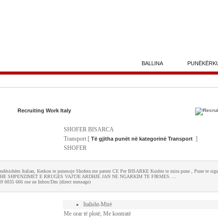
BALLINA
PUNËKËRK
Recruiting Work Italy
SHOFER BISARCA
Transport [
]
Të gjitha punët në kategorinë Transport
SHOFER
 Rëndësishëm Italian, Kerkon te punesoje Shofera me patent CE Per BISARKE Kushte te mira pune , Pune te sigur
 SHPENZIMET E RRUGES VAJTJE ARDHJE JAN NE NGARKIM TE FIRMES. ...
 69 6035 666 ose ne Inbox/Dm (direct message)
Italisht-Mirë
Me orar të plotë, Me kontratë