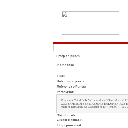
Detajet e punës
Kompania:
Titulli:
Kategoria e punës:
Referenca e Punës:
Përshkrimi:
Kompania “‘Work Italy’’ në emër të një Klienti të saj të
CDO SHPENZIM PER MARJEN E DOKUMENTAVE DHE
mund te kontaktoni ne Whatsapp ne nr e celularit : +355
Shkathtësitë:
Gjuhët e kërkuara:
Lloji i punësimit: