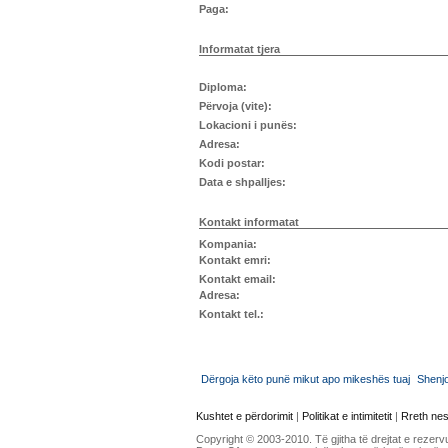
Paga:
Informatat tjera
Diploma:
Përvoja (vite):
Lokacioni i punës:
Adresa:
Kodi postar:
Data e shpalljes:
Kontakt informatat
Kompania:
Kontakt emri:
Kontakt email:
Adresa:
Kontakt tel.:
Dërgoja këto punë mikut apo mikeshës tuaj
Shenj
Kushtet e përdorimit
|
Politikat e intimitetit
|
Rreth ne
Copyright © 2003-2010. Të gjitha të drejtat e rezerv