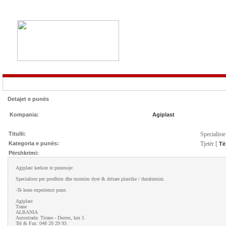
Detajet e punës
Kompania:
Agiplast
Titulli:
Specialist
Kategoria e punës:
Tjetër [
Të
Përshkrimi:
Agiplast kerkon te punesoje:
Specialiste per prodhim dhe montim dyer & dritare plastike / duralumini.
-Te kene experience pune.
Agiplast
Trane
ALBANIA
Autostrada: Tirane - Durres, km 5
Tel & Fax: 048 20 29 93