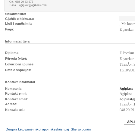
Cel: 069 20 83 975
E-mail: agiplast@agikons.com
Shkathtësitë:
Gjuhët e kërkuara:
Lloji i punësimit:
, Me kontr
Paga:
E pacekur
Informatat tjera
Diploma:
E Pacekur
Përvoja (vite):
E pacekur
Lokacioni i punës:
TiranÃ«, 
Data e shpalljes:
15/10/2007
Kontakt informatat
Kompania:
Agiplast
Kontakt emri:
Agiplast
Kontakt email:
agiplast
Adresa:
TiranÃ« ,
Kontakt tel.:
048 20 29
APLI
Dërgoja këto punë mikut apo mikeshës tuaj
Shenjo punën