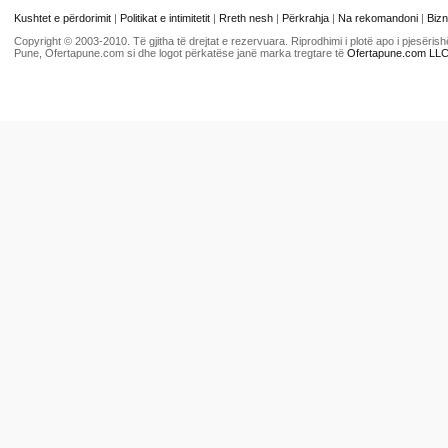
Kushtet e përdorimit
|
Politikat e intimitetit
|
Rreth nesh
|
Përkrahja
|
Na rekomandoni
|
Bizn
Copyright © 2003-2010. Të gjitha të drejtat e rezervuara. Riprodhimi i plotë apo i pjesër
Pune, Ofertapune.com si dhe logot përkatëse janë marka tregtare të
Ofertapune.com LL