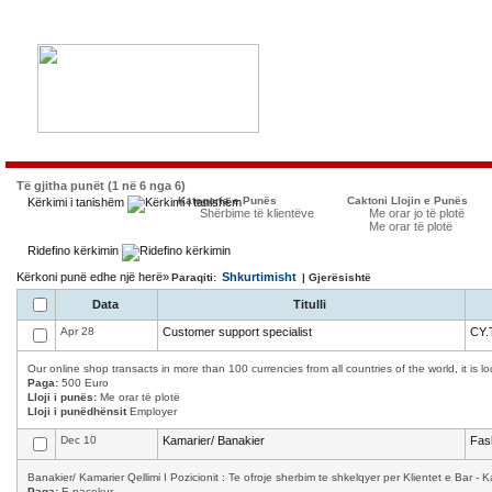
Të gjitha punët (1 në 6 nga 6)
Kategoria e Punës
Caktoni Llojin e Punës
Kërkimi i tanishëm
Shërbime të klientëve
Me orar jo të plotë
Me orar të plotë
Ridefino kërkimin
Kërkoni punë edhe një herë»
Shkurtimisht
Paraqiti:
| Gjerësishtë
Data
Titulli
Apr 28
Customer support specialist
CY.
Our online shop transacts in more than 100 currencies from all countries of the world, it is 
Paga:
500 Euro
Lloji i punës:
Me orar të plotë
Lloji i punëdhënsit
Employer
Dec 10
Kamarier/ Banakier
Fas
Banakier/ Kamarier Qellimi I Pozicionit : Te ofroje sherbim te shkelqyer per Klientet e Bar - K
Paga:
E pacekur