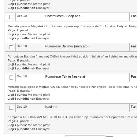
Lloji i punës:
Me orar të plotë
Lloji i punëdhënsit
Employer
Dec 10
Sistemues/e / Shop Ass.
Fas
Mercato pjese e Megatek Grup kerkon te punesoje: Sistemues/e / SHop Ass. Detyrat: Mirëpret
Paga:
E pacekur
Lloji i punës:
Me orar të plotë
Lloji i punëdhënsit
Employer
Dec 10
Punonjese Banaku (mercato)
Fas
Punonjese Banaku (mercato) Qëllimi kryesor i këtij pozicioni është ofrimi i shërbimit me efika
Paga:
E pacekur
Lloji i punës:
Me orar të plotë
Lloji i punëdhënsit
Employer
Dec 10
Punonjese Tek te fresketat
Fas
Mercato Italia pjese e Megate Grupit, kerkon te punesoje : Punonjese Tek te fresketat Puna 
Paga:
E pacekur
Lloji i punës:
Me orar të plotë
Lloji i punëdhënsit
Employer
Dec 10
Kasiere
Fas
Kompania FASHION AVENUE & MERCATO po kërkon nje punonjës për Departamentet e saj: Kas
Paga:
E pacekur
Lloji i punës:
Me orar të plotë
Lloji i punëdhënsit
Employer