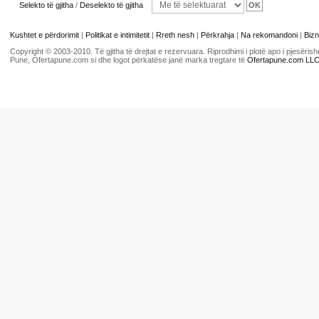
Selekto të gjitha
/
Deselekto të gjitha
Kushtet e përdorimit
|
Politikat e intimitetit
|
Rreth nesh
|
Përkrahja
|
Na rekomandoni
|
Bizn
Copyright © 2003-2010. Të gjitha të drejtat e rezervuara. Riprodhimi i plotë apo i pjesër
Pune, Ofertapune.com si dhe logot përkatëse janë marka tregtare të
Ofertapune.com LL