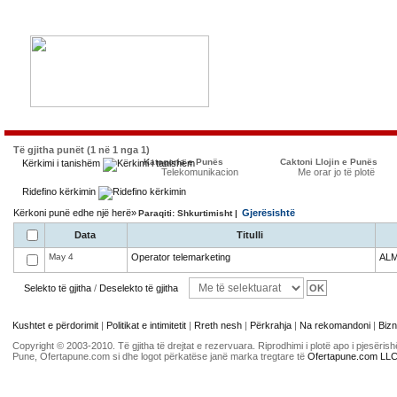
Të gjitha punët (1 në 1 nga 1)
Kategoria e Punës
Caktoni Llojin e Punës
Kërkimi i tanishëm
Telekomunikacion
Me orar jo të plotë
Ridefino kërkimin
Kërkoni punë edhe një herë»
Gjerësishtë
Paraqiti: Shkurtimisht |
Data
Titulli
May 4
Operator telemarketing
AL
Selekto të gjitha
/
Deselekto të gjitha
Kushtet e përdorimit
|
Politikat e intimitetit
|
Rreth nesh
|
Përkrahja
|
Na rekomandoni
|
Bizn
Copyright © 2003-2010. Të gjitha të drejtat e rezervuara. Riprodhimi i plotë apo i pjesër
Pune, Ofertapune.com si dhe logot përkatëse janë marka tregtare të
Ofertapune.com LL