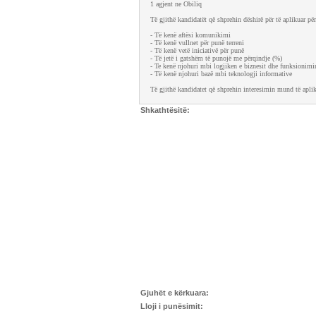
1 agjent ne Obiliq
Të gjithë kandidatët që shprehin dëshirë për të aplikuar për
- Të kenë aftësi komunikimi
- Të kenë vullnet për punë terreni
- Të kenë vetë iniciativë për punë
- Të jetë i gatshëm të punojë me përqindje (%)
- Te kenë njohuri mbi logjiken e biznesit dhe funksionimin
- Të kenë njohuri bazë mbi teknologji informative
Të gjithë kandidatet që shprehin interesimin mund të apl
Shkathtësitë:
Gjuhët e kërkuara:
Lloji i punësimit: