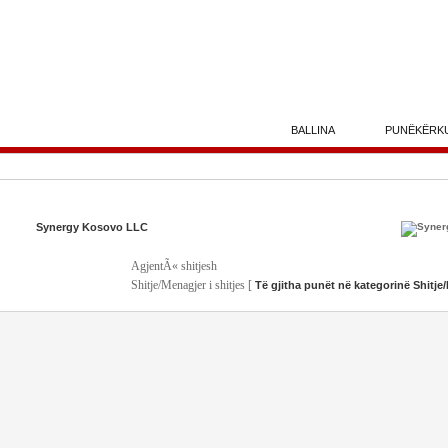
BALLINA
PUNËKËRK
Synergy Kosovo LLC
AgjentÃ« shitjesh
Shitje/Menagjer i shitjes [
Të gjitha punët në kategorinë Shitje/