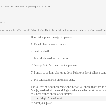
 pozitën e lartë cekur duhet ti plotësojnë këto kushte:
 e saj
ikojnë deri me datën 25 Tetor 2012 duke dërguar Cv-it dhe një letër interesimi në e-mailin: synergykosovo@gma
Benefitet te punoni si agjent i pavarur:
1) Fleksibilitet ne orar te punes
2) Jeni vet shefi
3) Me pak shpenzime rreth punes
4) Ju zgjedhni cfare pune doni te pranoni.
5) Punoni sa te doni, dhe kur te doni. Nderkohe fitoni edhe sa puno
6) Me pak ndalesa dhe ankesa ne pune.
Pse jo, keni mundesine te vleresohet puna juaj, dhe te fitoni ate qe 
Madje, pershkrimi i punes si Agjent eshte nje nder punet me te ke
te te berit biznes dhe te vetepunesimit!
Shqip-Shumë mirë
Me orar jo të plotë