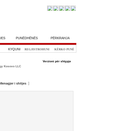
UES
PUNËDHËNËS
PËRKRAHJA
KYQUNI
REGJISTROHUNI
KËRKO PUNË
Verzioni për shtypje
]
Menagjer i shitjes