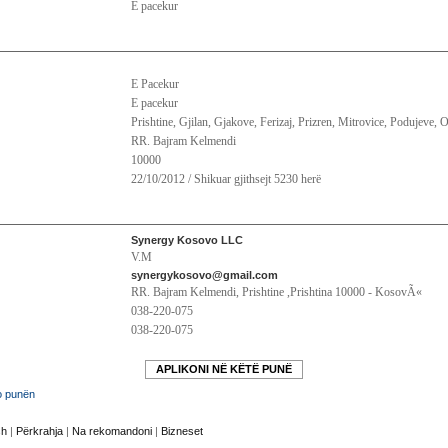
E pacekur
E Pacekur
E pacekur
Prishtine, Gjilan, Gjakove, Ferizaj, Prizren, Mitrovice, Podujeve,
RR. Bajram Kelmendi
10000
22/10/2012 / Shikuar gjithsejt 5230 herë
Synergy Kosovo LLC
V.M
synergykosovo@gmail.com
RR. Bajram Kelmendi, Prishtine ,Prishtina 10000 - KosovÃ«
038-220-075
038-220-075
APLIKONI NË KËTË PUNË
o punën
sh
|
Përkrahja
|
Na rekomandoni
|
Bizneset