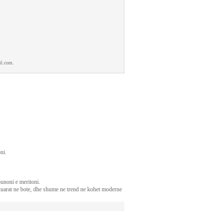
il.com.
ni.
punoni e meritoni.
rkuarat ne bote, dhe shume ne trend ne kohet moderne