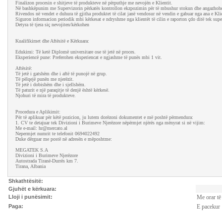
Finalizon procesin e shitjeve të produkteve në përputhje me nevojën e Klientit.
Në bashkëpunim me Supervizorin përkatës kontrollon ekzpozimin për të mbushur stokun dhe angazhohet 
Rivendos në vendet e duhura të gjitha produktet të cilat janë vendosur në vendin e gabuar nga ana e Kli
Siguron informacion periodik mbi kërkesat e ndryshme nga klientët të cilin e raporton çdo ditë tek super
Detyra të tjera siç nevojiten/kërkohen
Kualifikimet dhe Aftësitë e Kërkuara:
Edukimi: Të ketë Diplomë universitare ose të jetë në proces.
Eksperiencë pune: Preferohen eksperiencat e ngjashme të punës mbi 1 vit.
Aftësitë:
Të jetë i gatshëm dhe i aftë të punojë në grup.
Të pëlqejë punën me njerëzit.
Të jetë i dobishëm dhe i sjellshëm.
Të paturit e një paraqitje të denjë është kërkesë.
Njohuri të mira të produkteve.
Procedura e Aplikimit:
Për të aplikuar për këtë pozicion, ju lutem dorëzoni dokumentet e më poshtë përmendura:
1. CV te detajuar tek Divizioni i Burimeve Njerëzore nëpërmjet njërës nga mënyrat si në vijim:
Me e-mail: hr@mercato.al
Nepermjet numrit te telefonit 0694022492
Duke dërguar me postë në adresën e mëposhtme:
MEGATEK S.A
Divizioni i Burimeve Njerëzore
Autostrada Tiranë-Durrës km 7.
Tirana, Albania
Shkathtësitë:
Gjuhët e kërkuara:
Lloji i punësimit:
Me orar të
Paga:
E pacekur