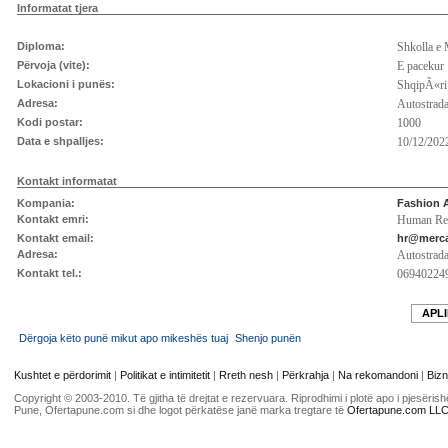
Informatat tjera
Diploma:
Shkolla e
Përvoja (vite):
E pacekur
Lokacioni i punës:
ShqipÃ«ri
Adresa:
Autostrada
Kodi postar:
1000
Data e shpalljes:
10/12/2022
Kontakt informatat
Kompania:
Fashion 
Kontakt emri:
Human Re
Kontakt email:
hr@merca
Adresa:
Autostrada
Kontakt tel.:
06940224
APLI
Dërgoja këto punë mikut apo mikeshës tuaj
Shenjo punën
Kushtet e përdorimit
|
Politikat e intimitetit
|
Rreth nesh
|
Përkrahja
|
Na rekomandoni
|
Bizn
Copyright © 2003-2010. Të gjitha të drejtat e rezervuara. Riprodhimi i plotë apo i pjesër
Pune, Ofertapune.com si dhe logot përkatëse janë marka tregtare të
Ofertapune.com LL