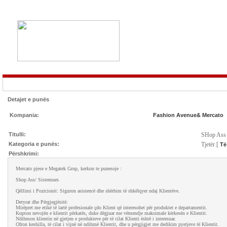
Detajet e punës
Kompania:
Fashion Avenue& Mercato
Titulli:
SHop Ass
Kategoria e punës:
Tjetër [
Të
Përshkrimi:
Mercato pjese e Megatek Grup, kerkon te punesoje :
Shop Ass/ Sistemues
Qëllimi i Pozicionit: Siguron asistencë dhe shërbim të shkëlqyer ndaj Klientëve.
Detyrat dhe Përgjegjësitë:
Mirëpret me etikë të lartë profesionale çdo Klient që interesohet për produktet e departamentit.
Kupton nevojën e klientit përkatës, duke dëgjuar me vëmendje maksimale kërkesën e Klientit.
Ndihmon klientin në gjetjen e produkteve për të cilat Klienti është i interesuar.
Ofron keshilla, të cilat i vijnë në ndihmë Klientit, dhe u përgjigjet me dedikim pyetjeve të Klientit.