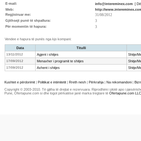
E-mail:
info@intereminex.com
[ D
Web:
http://www.intereminex.co
Regjistruar me:
31/08/2012
Gjithsejt punë të shpallura:
3
Për momentin të hapura:
3
Vendee e hapura të punës nga kjo kompani:
Data
Titulli
13/11/2012
Agjent i shitjes
Shitje/Me
17/09/2012
Menaxher i programit te shitjes
Shitje/Me
17/09/2012
Axhent i shitjes
Shitje/Me
Kushtet e përdorimit
|
Politikat e intimitetit
|
Rreth nesh
|
Përkrahja
|
Na rekomandoni
|
Bizn
Copyright © 2003-2010. Të gjitha të drejtat e rezervuara. Riprodhimi i plotë apo i pjesër
Pune, Ofertapune.com si dhe logot përkatëse janë marka tregtare të
Ofertapune.com LL