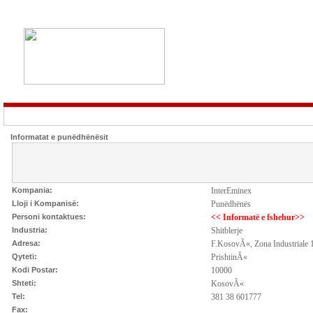
Informatat e punëdhënësit
Kompania:
InterEminex
Lloji i Kompanisë:
Punëdhënës
Personi kontaktues:
<< Informatë e fshehur>>
Industria:
Shitblerje
Adresa:
F.KosovÃ«, Zona Industriale
Qyteti:
PrishtinÃ«
Kodi Postar:
10000
Shteti:
KosovÃ«
Tel:
381 38 601777
Fax: