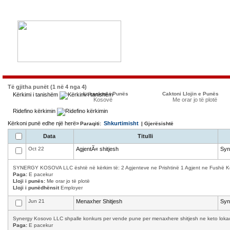
Të gjitha punët (1 në 4 nga 4)
Lokacioni i Punës
Caktoni Llojin e Punës
Kërkimi i tanishëm
Kosovë
Me orar jo të plotë
Ridefino kërkimin
Kërkoni punë edhe një herë»
Shkurtimisht
Paraqiti:
| Gjerësishtë
Data
Titulli
Oct 22
AgjentÃ« shitjesh
Syn
SYNERGY KOSOVA LLC është në kërkim të: 2 Agjenteve ne Prishtinë 1 Agjent ne Fushë Kosov
Paga:
E pacekur
Lloji i punës:
Me orar jo të plotë
Lloji i punëdhënsit
Employer
Jun 21
Menaxher Shitjesh
Syn
Synergy Kosovo LLC shpalle konkurs per vende pune per menaxhere shitjesh ne keto lokacion
Paga:
E pacekur