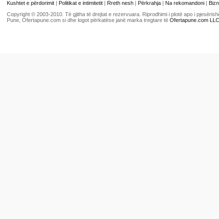
Kushtet e përdorimit
|
Politikat e intimitetit
|
Rreth nesh
|
Përkrahja
|
Na rekomandoni
|
Bizn
Copyright © 2003-2010. Të gjitha të drejtat e rezervuara. Riprodhimi i plotë apo i pjesër
Pune, Ofertapune.com si dhe logot përkatëse janë marka tregtare të
Ofertapune.com LL