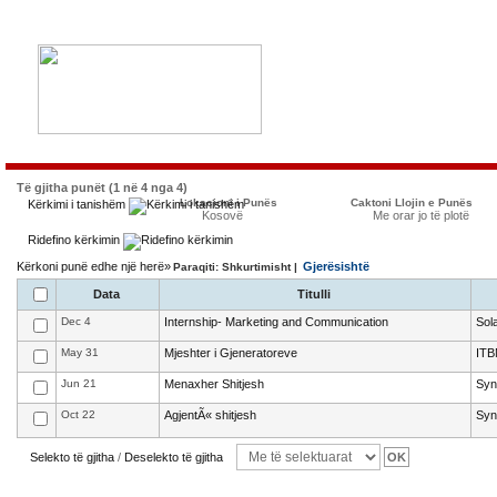
Të gjitha punët (1 në 4 nga 4)
Lokacioni i Punës
Caktoni Llojin e Punës
Kërkimi i tanishëm
Kosovë
Me orar jo të plotë
Ridefino kërkimin
Kërkoni punë edhe një herë»
Gjerësishtë
Paraqiti: Shkurtimisht |
Data
Titulli
Dec 4
Internship- Marketing and Communication
Sol
May 31
Mjeshter i Gjeneratoreve
ITB
Jun 21
Menaxher Shitjesh
Syn
Oct 22
AgjentÃ« shitjesh
Syn
Selekto të gjitha
/
Deselekto të gjitha