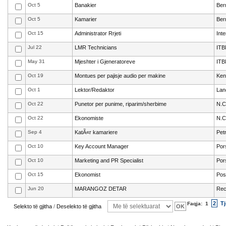
Oct 5
Banakier
Ber
Oct 5
Kamarier
Ber
Oct 15
Administrator Rrjeti
Int
Jul 22
LMR Technicians
ITB
May 31
Mjeshter i Gjeneratoreve
ITB
Oct 19
Montues per pajisje audio per makine
Ke
Oct 1
Lektor/Redaktor
Lan
Oct 22
Punetor per punime, riparim/sherbime
N.C
Oct 22
Ekonomiste
N.C
Sep 4
KatÃ«r kamariere
Pet
Oct 10
Key Account Manager
Por
Oct 10
Marketing and PR Specialist
Por
Oct 15
Ekonomist
Pos
Jun 20
MARANGOZ DETAR
Rec
2
Tj
Faqja:
1
Selekto të gjitha
/
Deselekto të gjitha