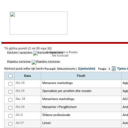
Të gjitha punët (1 në 20 nga 32)
Caktoni Llojin e Punës
Kërkimi i tanishëm
Me kontratë
Ridefino kërkimin
Kërkoni punë edhe një herë»
Gjerësishtë
2
Tjetra 
Paraqiti: Shkurtimisht |
Faqja:
1
Data
Titulli
Oct 15
Menaxere marketingu
Agip
Oct 15
Specialiste per prodhim dhe montim
Agip
Dec 19
Manaxhere marketingu
AGS
Oct 10
Manaxher i Pergjithshem
And
Oct 2
Shitese profesionale
And
Jul 17
Limari
Aut