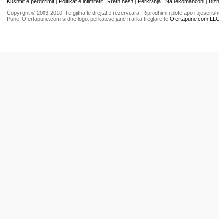
Kushtet e përdorimit
|
Politikat e intimitetit
|
Rreth nesh
|
Përkrahja
|
Na rekomandoni
|
Bizn
Copyright © 2003-2010. Të gjitha të drejtat e rezervuara. Riprodhimi i plotë apo i pjesër
Pune, Ofertapune.com si dhe logot përkatëse janë marka tregtare të
Ofertapune.com LL