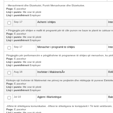
- Menaxhmenti dhe Ekzekutivi, Punët Menaxhuese dhe Ekzekutive.
Paga:
E pacekur
Lloji i punës:
Me orar të plotë
Lloji i punëdhënsit
Employer
Sep 17
Axhent i shitjes
Int
• Përgjegjës për shitjen e mallit të programit për të cilin punon ne baze te planit te caktuar 
Paga:
E pacekur
Lloji i punës:
Me orar të plotë
Lloji i punëdhënsit
Employer
Sep 17
Menaxher i programit te shitjes
Int
Përgjegjës për performancën e përgjithshme të programeve të shitjes që menaxhon, ku përfsh
Paga:
E pacekur
Lloji i punës:
Me orar të plotë
Lloji i punëdhënsit
Employer
Aug 16
Inxhinier i MakinerisÃ«
RAF
Kërkojm një Inxhinier të Makinerisë me përvoj ne projketim dhe mbikqyrje të puneve Elektrik
Paga:
E pacekur
Lloji i punës:
Me orar të plotë
Lloji i punëdhënsit
Employer
Jul 10
Agjent i Marketingut
Bal
-Aftësi të shkëlqyera komunikative. -Aftesi te shkelqyera te kompjuterit • Të ketë vetëbesim, 
Paga:
E pacekur
Lloji i punës:
Me orar të plotë