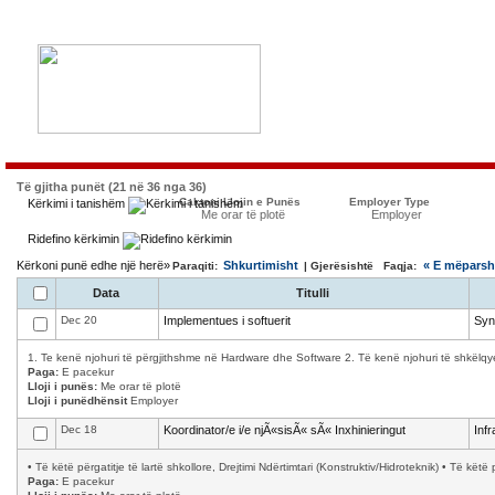
Të gjitha punët (21 në 36 nga 36)
Caktoni Llojin e Punës
Employer Type
Kërkimi i tanishëm
Me orar të plotë
Employer
Ridefino kërkimin
Kërkoni punë edhe një herë»
Shkurtimisht
« E mëpars
Paraqiti:
| Gjerësishtë Faqja:
Data
Titulli
Dec 20
Implementues i softuerit
Syn
1. Te kenë njohuri të përgjithshme në Hardware dhe Software 2. Të kenë njohuri të shkëlqy
Paga:
E pacekur
Lloji i punës:
Me orar të plotë
Lloji i punëdhënsit
Employer
Dec 18
Koordinator/e i/e njÃ«sisÃ« sÃ« Inxhinieringut
Infr
• Të këtë përgatitje të lartë shkollore, Drejtimi Ndërtimtari (Konstruktiv/Hidroteknik) • Të k
Paga:
E pacekur