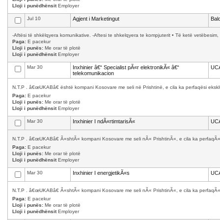
Lloji i punëdhënsit
Employer
Jul 10
Agjent i Marketingut
Bal
-Aftësi të shkëlqyera komunikative. -Aftesi te shkelqyera te kompjuterit • Të ketë vetëbesim, 
Paga:
E pacekur
Lloji i punës:
Me orar të plotë
Lloji i punëdhënsit
Employer
Mar 30
Inxhinier â€“ Specialist pÃ«r elektronikÃ« â€“
UC
telekomunikacion
N.T.P . â€œUKABâ€ është kompani Kosovare me seli në Prishtinë, e cila ka perfaqësi ekskl
Paga:
E pacekur
Lloji i punës:
Me orar të plotë
Lloji i punëdhënsit
Employer
Mar 30
Inxhinier I ndÃ«rtimtarisÃ«
UC
N.T.P . â€œUKABâ€ Ã«shtÃ« kompani Kosovare me seli nÃ« PrishtinÃ«, e cila ka perfaqÃ«s
Paga:
E pacekur
Lloji i punës:
Me orar të plotë
Lloji i punëdhënsit
Employer
Mar 30
Inxhinier I energjetikÃ«s
UC
N.T.P . â€œUKABâ€ Ã«shtÃ« kompani Kosovare me seli nÃ« PrishtinÃ«, e cila ka perfaqÃ«s
Paga:
E pacekur
Lloji i punës:
Me orar të plotë
Lloji i punëdhënsit
Employer