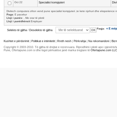
Oct 22
Specialist kompjuteri
Div
Divitech computers ofron vend pune specialist kompjuteri ,te kete njohuri dhe eksperience n
Paga:
E pacekur
Lloji i punës:
, Me orar të plotë
Lloji i punëdhënsit
Employer
« E më
Faqja:
Selekto të gjitha
/
Deselekto të gjitha
Kushtet e përdorimit
|
Politikat e intimitetit
|
Rreth nesh
|
Përkrahja
|
Na rekomandoni
|
Bizn
Copyright © 2003-2010. Të gjitha të drejtat e rezervuara. Riprodhimi i plotë apo i pjesër
Pune, Ofertapune.com si dhe logot përkatëse janë marka tregtare të
Ofertapune.com LL