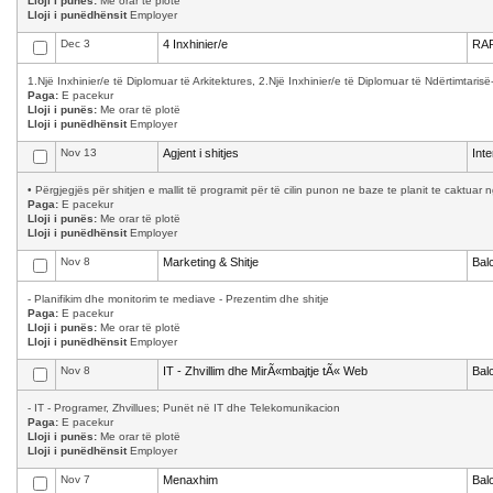
Lloji i punës:
Me orar të plotë
Lloji i punëdhënsit
Employer
Dec 3
4 Inxhinier/e
RAF
1.Një Inxhinier/e të Diplomuar të Arkitektures, 2.Një Inxhinier/e të Diplomuar të Ndërtimtarisë-d
Paga:
E pacekur
Lloji i punës:
Me orar të plotë
Lloji i punëdhënsit
Employer
Nov 13
Agjent i shitjes
Int
• Përgjegjës për shitjen e mallit të programit për të cilin punon ne baze te planit te caktuar 
Paga:
E pacekur
Lloji i punës:
Me orar të plotë
Lloji i punëdhënsit
Employer
Nov 8
Marketing & Shitje
Bal
- Planifikim dhe monitorim te mediave - Prezentim dhe shitje
Paga:
E pacekur
Lloji i punës:
Me orar të plotë
Lloji i punëdhënsit
Employer
Nov 8
IT - Zhvillim dhe MirÃ«mbajtje tÃ« Web
Bal
- IT - Programer, Zhvillues; Punët në IT dhe Telekomunikacion
Paga:
E pacekur
Lloji i punës:
Me orar të plotë
Lloji i punëdhënsit
Employer
Nov 7
Menaxhim
Bal