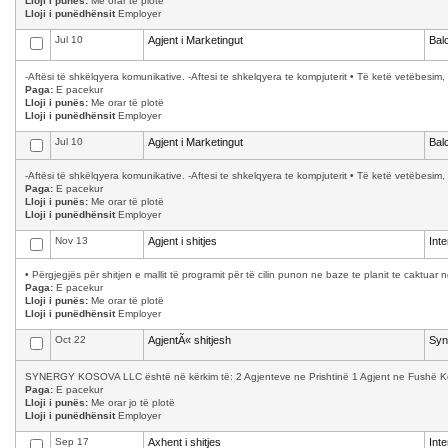
Lloji i punës:
Me orar të plotë
Lloji i punëdhënsit
Employer
Jul 10
Agjent i Marketingut
Bal
-Aftësi të shkëlqyera komunikative. -Aftesi te shkelqyera te kompjuterit • Të ketë vetëbesim, 
Paga:
E pacekur
Lloji i punës:
Me orar të plotë
Lloji i punëdhënsit
Employer
Jul 10
Agjent i Marketingut
Bal
-Aftësi të shkëlqyera komunikative. -Aftesi te shkelqyera te kompjuterit • Të ketë vetëbesim, 
Paga:
E pacekur
Lloji i punës:
Me orar të plotë
Lloji i punëdhënsit
Employer
Nov 13
Agjent i shitjes
Int
• Përgjegjës për shitjen e mallit të programit për të cilin punon ne baze te planit te caktuar 
Paga:
E pacekur
Lloji i punës:
Me orar të plotë
Lloji i punëdhënsit
Employer
Oct 22
AgjentÃ« shitjesh
Syn
SYNERGY KOSOVA LLC është në kërkim të: 2 Agjenteve ne Prishtinë 1 Agjent ne Fushë Kosov
Paga:
E pacekur
Lloji i punës:
Me orar jo të plotë
Lloji i punëdhënsit
Employer
Sep 17
Axhent i shitjes
Int