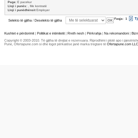
Paga:
E pacekur
Lloji i punës:
, Me kontratë
Lloji i punëdhënsit
Employer
2
Tj
Faqja:
1
Selekto të gjitha
/
Deselekto të gjitha
Kushtet e përdorimit
|
Politikat e intimitetit
|
Rreth nesh
|
Përkrahja
|
Na rekomandoni
|
Bizn
Copyright © 2003-2010. Të gjitha të drejtat e rezervuara. Riprodhimi i plotë apo i pjesër
Pune, Ofertapune.com si dhe logot përkatëse janë marka tregtare të
Ofertapune.com LL