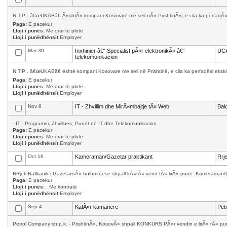
N.T.P . â€œUKABâ€ Ã«shtÃ« kompani Kosovare me seli nÃ« PrishtinÃ«, e cila ka perfaqÃ«s
Paga:
E pacekur
Lloji i punës:
Me orar të plotë
Lloji i punëdhënsit
Employer
Mar 30
Inxhinier â€“ Specialist pÃ«r elektronikÃ« â€“
UC
telekomunikacion
N.T.P . â€œUKABâ€ është kompani Kosovare me seli në Prishtinë, e cila ka perfaqësi ekskl
Paga:
E pacekur
Lloji i punës:
Me orar të plotë
Lloji i punëdhënsit
Employer
Nov 8
IT - Zhvillim dhe MirÃ«mbajtje tÃ« Web
Bal
- IT - Programer, Zhvillues; Punët në IT dhe Telekomunikacion
Paga:
E pacekur
Lloji i punës:
Me orar të plotë
Lloji i punëdhënsit
Employer
Oct 16
Kameraman/Gazetar praktikant
Rrj
RRjeti Ballkanik i GazetarisÃ« hulumtuese shpall kÃ«tÃ« vend tÃ« lirÃ« pune: Kameraman/
Paga:
E pacekur
Lloji i punës:
, Me kontratë
Lloji i punëdhënsit
Employer
Sep 4
KatÃ«r kamariere
Pet
Petrol Company sh.p.k. - PrishtinÃ«, KosovÃ« shpall KONKURS PÃ«r vendin e lirÃ« tÃ« punÃ