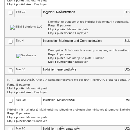
Lloji i punës:
Me orar të plotë
Lloji i punëdhënsit
Employer
Feb 19
Ingjinier i NdÃ«rtimtaris
ITB
Kerkohet te punesohet nje ingjinier i diplomuar i ndertimtaris.
Paga:
E pacekur
Lloji i punës:
Me orar të plotë
Lloji i punëdhënsit
Employer
Dec 4
Internship- Marketing and Communication
Sol
Description: Solaborate is a startup company and is seeking a
Paga:
E pacekur
Lloji i punës:
Me orar jo të plotë, Praktikë
Lloji i punëdhënsit
Employer
Mar 30
Inxhinier I energjetikÃ«s
UC
N.T.P . â€œUKABâ€ Ã«shtÃ« kompani Kosovare me seli nÃ« PrishtinÃ«, e cila ka perfaqÃ«s
Paga:
E pacekur
Lloji i punës:
Me orar të plotë
Lloji i punëdhënsit
Employer
Aug 16
Inxhinier i MakinerisÃ«
RAF
Kërkojm një Inxhinier të Makinerisë me përvoj ne projketim dhe mbikqyrje të puneve Elektrik
Paga:
E pacekur
Lloji i punës:
Me orar të plotë
Lloji i punëdhënsit
Employer
Mar 30
Inxhinier I ndÃ«rtimtarisÃ«
UC