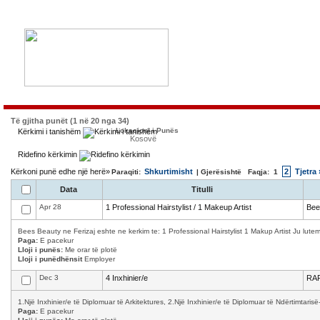
Të gjitha punët (1 në 20 nga 34)
Lokacioni i Punës
Kërkimi i tanishëm
Kosovë
Ridefino kërkimin
Kërkoni punë edhe një herë»
Shkurtimisht
2
Tjetra 
Paraqiti:
| Gjerësishtë Faqja:
1
Data
Titulli
Apr 28
1 Professional Hairstylist / 1 Makeup Artist
Bee
Bees Beauty ne Ferizaj eshte ne kerkim te: 1 Professional Hairstylist 1 Makup Artist Ju lutemi
Paga:
E pacekur
Lloji i punës:
Me orar të plotë
Lloji i punëdhënsit
Employer
Dec 3
4 Inxhinier/e
RAF
1.Një Inxhinier/e të Diplomuar të Arkitektures, 2.Një Inxhinier/e të Diplomuar të Ndërtimtarisë-d
Paga:
E pacekur