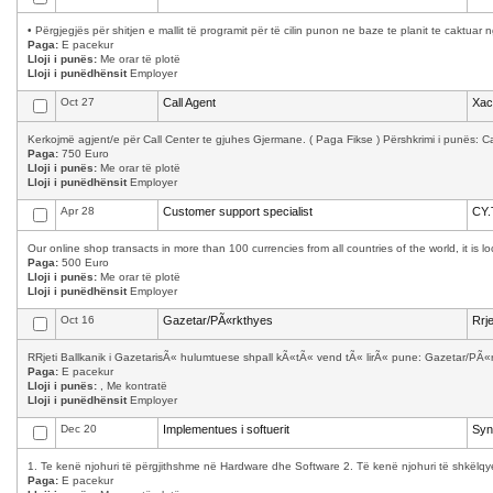
• Përgjegjës për shitjen e mallit të programit për të cilin punon ne baze te planit te caktuar 
Paga:
E pacekur
Lloji i punës:
Me orar të plotë
Lloji i punëdhënsit
Employer
Oct 27
Call Agent
Xac
Kerkojmë agjent/e për Call Center te gjuhes Gjermane. ( Paga Fikse ) Përshkrimi i punës: Cal
Paga:
750 Euro
Lloji i punës:
Me orar të plotë
Lloji i punëdhënsit
Employer
Apr 28
Customer support specialist
CY.
Our online shop transacts in more than 100 currencies from all countries of the world, it is 
Paga:
500 Euro
Lloji i punës:
Me orar të plotë
Lloji i punëdhënsit
Employer
Oct 16
Gazetar/PÃ«rkthyes
Rrj
RRjeti Ballkanik i GazetarisÃ« hulumtuese shpall kÃ«tÃ« vend tÃ« lirÃ« pune: Gazetar/PÃ«
Paga:
E pacekur
Lloji i punës:
, Me kontratë
Lloji i punëdhënsit
Employer
Dec 20
Implementues i softuerit
Syn
1. Te kenë njohuri të përgjithshme në Hardware dhe Software 2. Të kenë njohuri të shkëlqy
Paga:
E pacekur