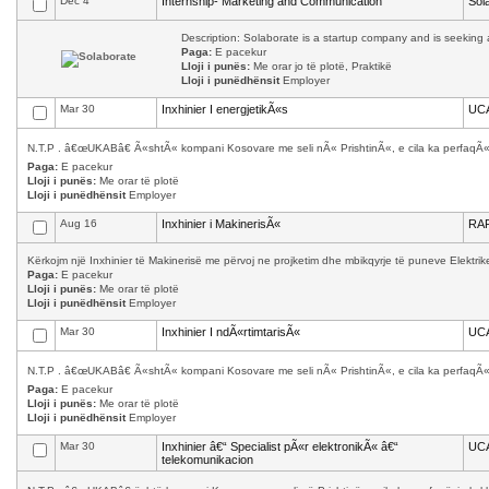
Dec 4
Internship- Marketing and Communication
Sol
Description: Solaborate is a startup company and is seeking a
Paga:
E pacekur
Lloji i punës:
Me orar jo të plotë, Praktikë
Lloji i punëdhënsit
Employer
Mar 30
Inxhinier I energjetikÃ«s
UC
N.T.P . â€œUKABâ€ Ã«shtÃ« kompani Kosovare me seli nÃ« PrishtinÃ«, e cila ka perfaqÃ«s
Paga:
E pacekur
Lloji i punës:
Me orar të plotë
Lloji i punëdhënsit
Employer
Aug 16
Inxhinier i MakinerisÃ«
RAF
Kërkojm një Inxhinier të Makinerisë me përvoj ne projketim dhe mbikqyrje të puneve Elektrik
Paga:
E pacekur
Lloji i punës:
Me orar të plotë
Lloji i punëdhënsit
Employer
Mar 30
Inxhinier I ndÃ«rtimtarisÃ«
UC
N.T.P . â€œUKABâ€ Ã«shtÃ« kompani Kosovare me seli nÃ« PrishtinÃ«, e cila ka perfaqÃ«s
Paga:
E pacekur
Lloji i punës:
Me orar të plotë
Lloji i punëdhënsit
Employer
Mar 30
Inxhinier â€“ Specialist pÃ«r elektronikÃ« â€“
UC
telekomunikacion