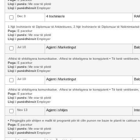
Lloji i punës:
Me orar të plotë
Lloji i punëdhënsit
Employer
Dec 3
4 Inxhinier/e
RAF
1.Një Inxhinier/e të Diplomuar të Arkitektures, 2.Një Inxhinier/e të Diplomuar të Ndërtimtarisë-d
Paga:
E pacekur
Lloji i punës:
Me orar të plotë
Lloji i punëdhënsit
Employer
Jul 10
Agjent i Marketingut
Bal
-Aftësi të shkëlqyera komunikative. -Aftesi te shkelqyera te kompjuterit • Të ketë vetëbesim, 
Paga:
E pacekur
Lloji i punës:
Me orar të plotë
Lloji i punëdhënsit
Employer
Jul 10
Agjent i Marketingut
Bal
-Aftësi të shkëlqyera komunikative. -Aftesi te shkelqyera te kompjuterit • Të ketë vetëbesim, 
Paga:
E pacekur
Lloji i punës:
Me orar të plotë
Lloji i punëdhënsit
Employer
Nov 13
Agjent i shitjes
Int
• Përgjegjës për shitjen e mallit të programit për të cilin punon ne baze te planit te caktuar 
Paga:
E pacekur
Lloji i punës:
Me orar të plotë
Lloji i punëdhënsit
Employer