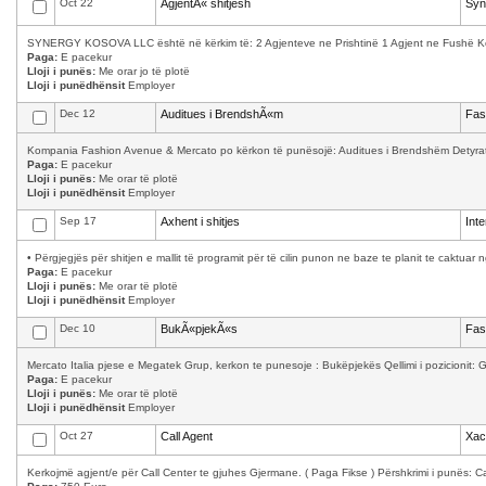
Oct 22
AgjentÃ« shitjesh
Syn
SYNERGY KOSOVA LLC është në kërkim të: 2 Agjenteve ne Prishtinë 1 Agjent ne Fushë Kosov
Paga:
E pacekur
Lloji i punës:
Me orar jo të plotë
Lloji i punëdhënsit
Employer
Dec 12
Auditues i BrendshÃ«m
Fas
Kompania Fashion Avenue & Mercato po kërkon të punësojë: Auditues i Brendshëm Detyrat 
Paga:
E pacekur
Lloji i punës:
Me orar të plotë
Lloji i punëdhënsit
Employer
Sep 17
Axhent i shitjes
Int
• Përgjegjës për shitjen e mallit të programit për të cilin punon ne baze te planit te caktuar 
Paga:
E pacekur
Lloji i punës:
Me orar të plotë
Lloji i punëdhënsit
Employer
Dec 10
BukÃ«pjekÃ«s
Fas
Mercato Italia pjese e Megatek Grup, kerkon te punesoje : Bukëpjekës Qellimi i pozicionit: Ga
Paga:
E pacekur
Lloji i punës:
Me orar të plotë
Lloji i punëdhënsit
Employer
Oct 27
Call Agent
Xac
Kerkojmë agjent/e për Call Center te gjuhes Gjermane. ( Paga Fikse ) Përshkrimi i punës: Cal