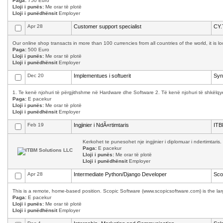
Paga:
750 Euro
Lloji i punës:
Me orar të plotë
Lloji i punëdhënsit
Employer
Apr 28
Customer support specialist
CY.
Our online shop transacts in more than 100 currencies from all countries of the world, it is 
Paga:
500 Euro
Lloji i punës:
Me orar të plotë
Lloji i punëdhënsit
Employer
Dec 20
Implementues i softuerit
Syn
1. Te kenë njohuri të përgjithshme në Hardware dhe Software 2. Të kenë njohuri të shkëlqy
Paga:
E pacekur
Lloji i punës:
Me orar të plotë
Lloji i punëdhënsit
Employer
Feb 19
Ingjinier i NdÃ«rtimtaris
ITB
Kerkohet te punesohet nje ingjinier i diplomuar i ndertimtaris.
Paga:
E pacekur
Lloji i punës:
Me orar të plotë
Lloji i punëdhënsit
Employer
Apr 28
Intermediate Python/Django Developer
Sco
This is a remote, home-based position. Scopic Software (www.scopicsoftware.com) is the larg
Paga:
E pacekur
Lloji i punës:
Me orar të plotë
Lloji i punëdhënsit
Employer