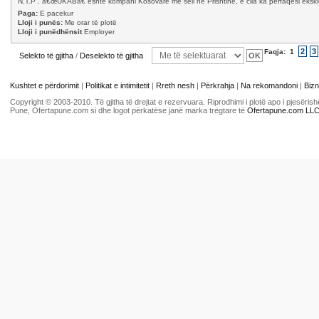
N.T.P . â€œUKABâ€ është kompani Kosovare me seli në Prishtinë, e cila ka perfaqësi ekskl
Paga:
E pacekur
Lloji i punës:
Me orar të plotë
Lloji i punëdhënsit
Employer
2
3
Faqja:
1
Selekto të gjitha
/
Deselekto të gjitha
Kushtet e përdorimit
|
Politikat e intimitetit
|
Rreth nesh
|
Përkrahja
|
Na rekomandoni
|
Bizn
Copyright © 2003-2010. Të gjitha të drejtat e rezervuara. Riprodhimi i plotë apo i pjesër
Pune, Ofertapune.com si dhe logot përkatëse janë marka tregtare të
Ofertapune.com LL