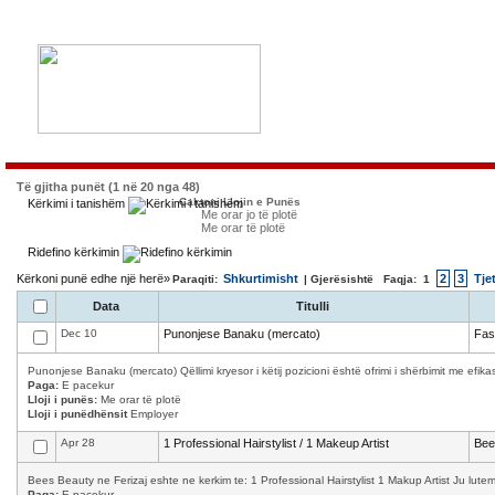
Të gjitha punët (1 në 20 nga 48)
Caktoni Llojin e Punës
Kërkimi i tanishëm
Me orar jo të plotë
Me orar të plotë
Ridefino kërkimin
Kërkoni punë edhe një herë»
Shkurtimisht
2
3
Tje
Paraqiti:
| Gjerësishtë Faqja:
1
Data
Titulli
Dec 10
Punonjese Banaku (mercato)
Fas
Punonjese Banaku (mercato) Qëllimi kryesor i këtij pozicioni është ofrimi i shërbimit me efika
Paga:
E pacekur
Lloji i punës:
Me orar të plotë
Lloji i punëdhënsit
Employer
Apr 28
1 Professional Hairstylist / 1 Makeup Artist
Bee
Bees Beauty ne Ferizaj eshte ne kerkim te: 1 Professional Hairstylist 1 Makup Artist Ju lutemi
Paga:
E pacekur